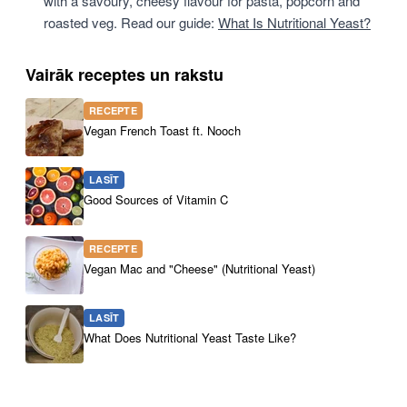
with a savoury, cheesy flavour for pasta, popcorn and
roasted veg. Read our guide:
What Is Nutritional Yeast?
Vairāk receptes un rakstu
RECEPTE
Vegan French Toast ft. Nooch
LASĪT
Good Sources of Vitamin C
RECEPTE
Vegan Mac and "Cheese" (Nutritional Yeast)
LASĪT
What Does Nutritional Yeast Taste Like?