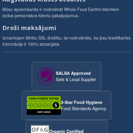
Mūsu apņemšanās ir nodrošināt Whole Food Earth® klientiem
izcilus personiskos klientu pakalpojumus.
Droši maksājumi
Izmantojam šifrētu SSL drošību, lai nodrošinātu, ka jūsu kredītkartes
informācija ir 100% aizsargāta.
SALSA Approved
Safe & Local Supplier
5-Star Food Hygiene
Food Standards Agency
Organic Certified