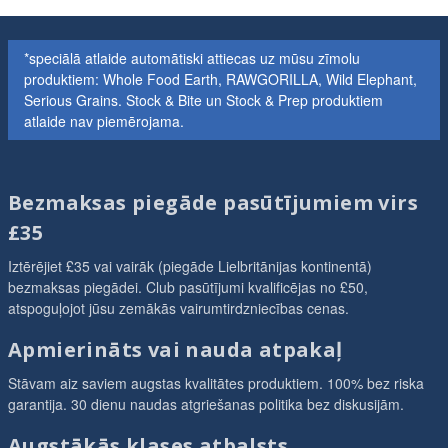
*speciālā atlaide automātiski attiecas uz mūsu zīmolu
produktiem: Whole Food Earth, RAWGORILLA, Wild Elephant,
Serious Grains. Stock & Bite un Stock & Prep produktiem
atlaide nav piemērojama.
Bezmaksas piegāde pasūtījumiem virs
£35
Iztērējiet £35 vai vairāk (piegāde Lielbritānijas kontinentā)
bezmaksas piegādei. Club pasūtījumi kvalificējas no £50,
atspoguļojot jūsu zemākās vairumtirdzniecības cenas.
Apmierināts vai nauda atpakaļ
Stāvam aiz saviem augstas kvalitātes produktiem. 100% bez riska
garantija. 30 dienu naudas atgriešanas politika bez diskusijām.
Augstākās klases atbalsts