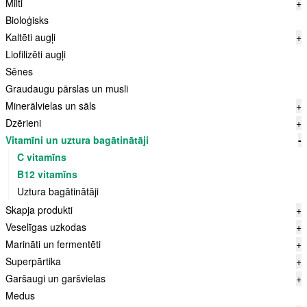
Milti
+
Bioloģisks
Kaltēti augļi
+
Liofilizēti augļi
Sēnes
Graudaugu pārslas un musli
Minerālvielas un sāls
+
Dzērieni
+
Vitamīni un uztura bagātinātāji
-
C vitamīns
B12 vitamīns
Uztura bagātinātāji
Skapja produkti
+
Veselīgas uzkodas
+
Marināti un fermentēti
+
Superpārtika
+
Garšaugi un garšvielas
+
Medus