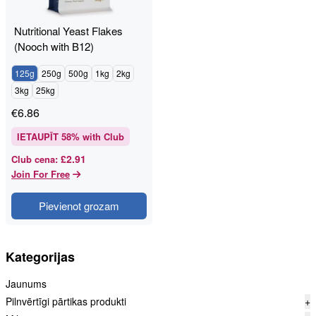
Nutritional Yeast Flakes
(Nooch with B12)
125g
250g
500g
1kg
2kg
3kg
25kg
€
6.86
IETAUPĪT
58
% with Club
£2.91
Club cena
:
Join For Free
Pievienot grozam
Kategorijas
Jaunums
Pilnvērtīgi pārtikas produkti
+