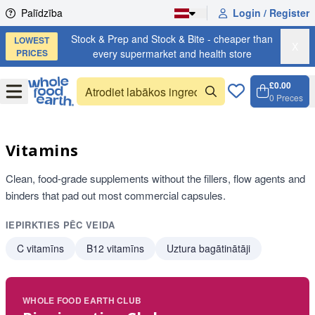
Skip to content
Palīdzība
Login / Register
Stock & Prep and Stock & Bite - cheaper than
LOWEST
X
PRICES
every supermarket and health store
£0.00
Open
Menu
0
Preces
Grozs,
Open c
Vitamins
Clean, food-grade supplements without the fillers, flow agents and
binders that pad out most commercial capsules.
IEPIRKTIES PĒC VEIDA
C vitamīns
B12 vitamīns
Uztura bagātinātāji
WHOLE FOOD EARTH CLUB