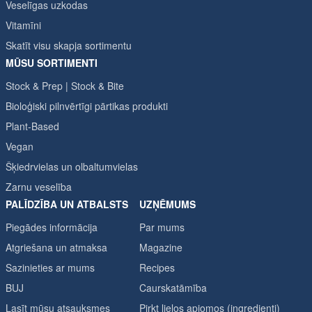
Veselīgas uzkodas
Vitamīni
Skatīt visu skapja sortimentu
MŪSU SORTIMENTI
Stock & Prep | Stock & Bite
Bioloģiski pilnvērtīgi pārtikas produkti
Plant-Based
Vegan
Šķiedrvielas un olbaltumvielas
Zarnu veselība
PALĪDZĪBA UN ATBALSTS
UZŅĒMUMS
Piegādes informācija
Par mums
Atgriešana un atmaksa
Magazine
Sazinieties ar mums
Recipes
BUJ
Caurskatāmība
Lasīt mūsu atsauksmes
Pirkt lielos apjomos (ingredienti)