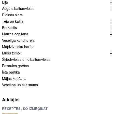
Eļļa
+
Augu olbaltumvielas
+
Riekstu siers
Tēja un kafija
+
Brokastis
+
Maizes cepšana
+
Veselīga konditoreja
Mājdzīvnieku barība
Mūsu zīmoli
+
Šķiedrvielas un olbaltumvielas
Pasaules garšas
Īsta pārtika
Mājas kopšana
Veselība un skaistums
Atklājiet
RECEPTES, KO IZMĒĢINĀT