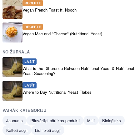
RECEPTE
Vegan French Toast ft. Nooch
RECEPTE
Vegan Mac and "Cheese" (Nutritional Yeast)
NO ŽURNĀLA
LASĪT
What is the Difference Between Nutritional Yeast & Nutritional
Yeast Seasoning?
LASĪT
Where to Buy Nutritional Yeast Flakes
VAIRĀK KATEGORIJU
Jaunums
Pilnvērtīgi pārtikas produkti
Milti
Bioloģisks
Kaltēti augļi
Liofilizēti augļi