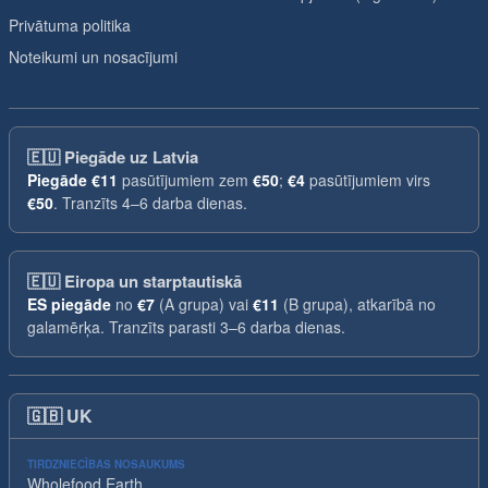
Privātuma politika
Noteikumi un nosacījumi
🇪🇺
Piegāde uz Latvia
Piegāde
€11
pasūtījumiem zem
€50
;
€4
pasūtījumiem virs
€50
. Tranzīts 4–6 darba dienas.
🇪🇺
Eiropa un starptautiskā
ES piegāde
no
€7
(A grupa) vai
€11
(B grupa), atkarībā no
galamērķa. Tranzīts parasti 3–6 darba dienas.
🇬🇧
UK
TIRDZNIECĪBAS NOSAUKUMS
Wholefood Earth