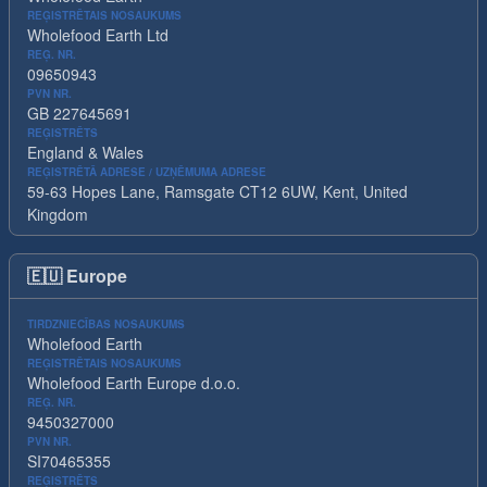
REĢISTRĒTAIS NOSAUKUMS
Wholefood Earth Ltd
REĢ. NR.
09650943
PVN NR.
GB 227645691
REĢISTRĒTS
England & Wales
REĢISTRĒTĀ ADRESE / UZŅĒMUMA ADRESE
59-63 Hopes Lane, Ramsgate CT12 6UW, Kent, United
Kingdom
🇪🇺
Europe
TIRDZNIECĪBAS NOSAUKUMS
Wholefood Earth
REĢISTRĒTAIS NOSAUKUMS
Wholefood Earth Europe d.o.o.
REĢ. NR.
9450327000
PVN NR.
SI70465355
REĢISTRĒTS