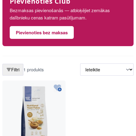
Pievienoties Club
Bezmaksas pievienošanās — atbloķējiet zemākas
dalībnieku cenas katram pasūtījumam.
Pievienoties bez maksas
Filtri
1 produkts