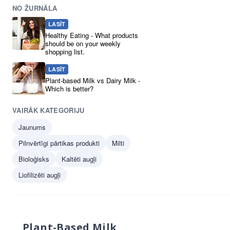
NO ŽURNĀLA
LASĪT
Healthy Eating - What products
should be on your weekly
shopping list.
LASĪT
Plant-based Milk vs Dairy Milk -
Which is better?
VAIRĀK KATEGORIJU
Jaunums
Pilnvērtīgi pārtikas produkti
Milti
Bioloģisks
Kaltēti augļi
Liofilizēti augļi
Plant-Based Milk