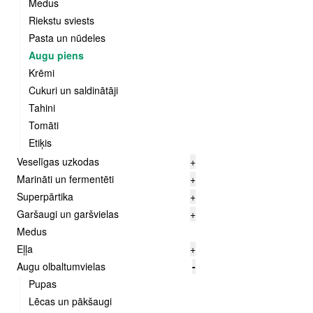
Medus
Riekstu sviests
Pasta un nūdeles
Augu piens
Krēmi
Cukuri un saldinātāji
Tahini
Tomāti
Etiķis
Veselīgas uzkodas
+
Marināti un fermentēti
+
Superpārtika
+
Garšaugi un garšvielas
+
Medus
Eļļa
+
Augu olbaltumvielas
-
Pupas
Lēcas un pākšaugi