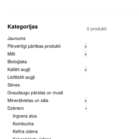
Kategorijas
0 produkti
Jaunums
Pilnvērtīgi pārtikas produkti
+
Milti
+
Bioloģisks
Kaltēti augļi
+
Liofilizēti augļi
Sēnes
Graudaugu pārslas un musli
Minerālvielas un sāls
+
Dzērieni
-
Ingvera alus
Kombucha
Kefīra ūdens