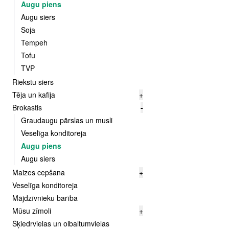
Augu piens
Augu siers
Soja
Tempeh
Tofu
TVP
Riekstu siers
Tēja un kafija
+
Brokastis
-
Graudaugu pārslas un musli
Veselīga konditoreja
Augu piens
Augu siers
Maizes cepšana
+
Veselīga konditoreja
Mājdzīvnieku barība
Mūsu zīmoli
+
Šķiedrvielas un olbaltumvielas