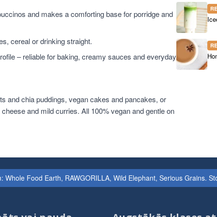
R
ppuccinos and makes a comforting base for porridge and
Ice
es, cereal or drinking straight.
R
 profile – reliable for baking, creamy sauces and everyday
Hom
oats and chia puddings, vegan cakes and pancakes, or
cheese and mild curries. All 100% vegan and gentle on
iem: Whole Food Earth, RAWGORILLA, Wild Elephant, Serious Grains. St