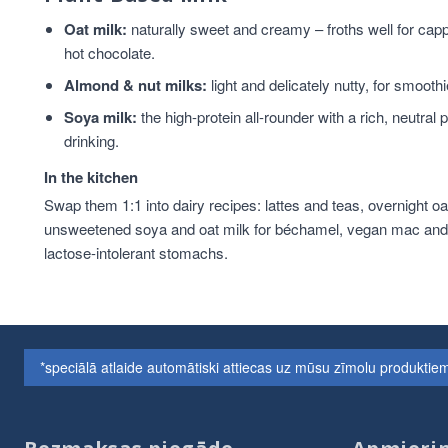
Oat milk:
naturally sweet and creamy – froths well for ca
hot chocolate.
Almond & nut milks:
light and delicately nutty, for smoothi
Soya milk:
the high-protein all-rounder with a rich, neutral
drinking.
In the kitchen
Swap them 1:1 into dairy recipes: lattes and teas, overnight 
unsweetened soya and oat milk for béchamel, vegan mac and 
lactose-intolerant stomachs.
*speciālā atlaide automātiski attiecas uz mūsu zīmolu produkt