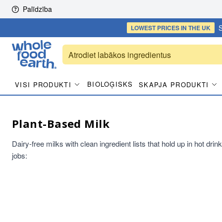
Skip to content
Palīdzība
S
LOWEST PRICES
IN THE UK
BIOLOĢISKS
VISI PRODUKTI
SKAPJA PRODUKTI
Plant-Based Milk
Dairy-free milks with clean ingredient lists that hold up in hot dri
jobs: