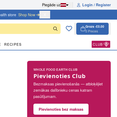
Piegāde uz
Login / Register
alth store
Shop Now 
X
Grozs -
£0.00
0
Preces
Grozs, 0 pre
Open cart
E
RECIPES
CLUB
WHOLE FOOD EARTH CLUB
Pievienoties Club
Bezmaksas pievienošanās — atbloķējiet
zemākas dalībnieku cenas katram
pasūtījumam.
Pievienoties bez maksas