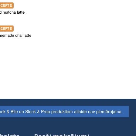
ECEPTE
d matcha latte
ECEPTE
emade chai latte
ock & Bite un Stock & Prep produktiem atlaide nav piemērojama.