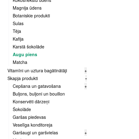
Kokosriekstu ūdens
Magnija ūdens
Botaniskie produkti
Sulas
Tēja
Kafija
Karstā šokolāde
Augu piens
Matcha
Vitamīni un uztura bagātinātāji
+
Skapja produkti
-
Cepšana un gatavošana
+
Buljons, buljoni un bouillon
Konservēti dārzeņi
Šokolāde
Garšas piedevas
Veselīga konditoreja
Garšaugi un garšvielas
+