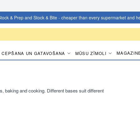
tock & Prep and Stock & Bite - cheaper than every supermarket and he
MAGAZIN
CEPŠANA UN GATAVOŠANA
MŪSU ZĪMOLI
nks, baking and cooking. Different bases suit different