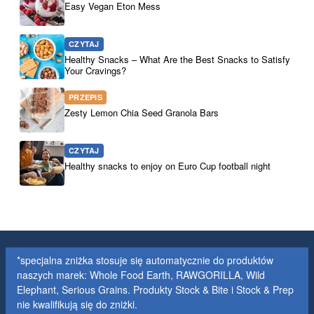
Easy Vegan Eton Mess
CZYTAJ
Healthy Snacks – What Are the Best Snacks to Satisfy
Your Cravings?
PRZEPIS
Zesty Lemon Chia Seed Granola Bars
CZYTAJ
Healthy snacks to enjoy on Euro Cup football night
*specjalna zniżka stosuje się automatycznie do produktów
naszych marek: Whole Food Earth, RAWGORILLA, Wild
Elephant, Serious Grains. Produkty Stock & Bite i Stock & Prep
nie kwalifikują się do zniżki.