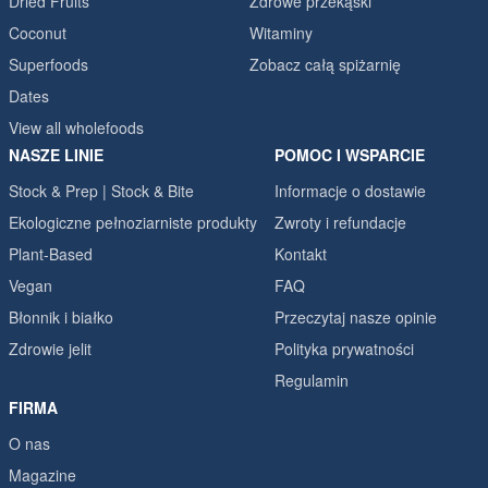
Dried Fruits
Zdrowe przekąski
Coconut
Witaminy
Superfoods
Zobacz całą spiżarnię
Dates
View all wholefoods
NASZE LINIE
POMOC I WSPARCIE
Stock & Prep | Stock & Bite
Informacje o dostawie
Ekologiczne pełnoziarniste produkty
Zwroty i refundacje
Plant-Based
Kontakt
Vegan
FAQ
Błonnik i białko
Przeczytaj nasze opinie
Zdrowie jelit
Polityka prywatności
Regulamin
FIRMA
O nas
Magazine