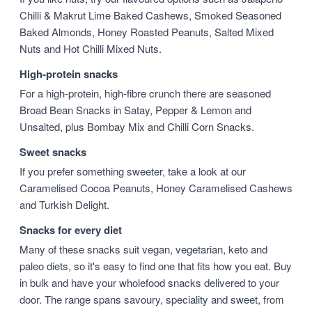
Chilli & Makrut Lime Baked Cashews, Smoked Seasoned
Baked Almonds, Honey Roasted Peanuts, Salted Mixed
Nuts and Hot Chilli Mixed Nuts.
High-protein snacks
For a high-protein, high-fibre crunch there are seasoned
Broad Bean Snacks in Satay, Pepper & Lemon and
Unsalted, plus Bombay Mix and Chilli Corn Snacks.
Sweet snacks
If you prefer something sweeter, take a look at our
Caramelised Cocoa Peanuts, Honey Caramelised Cashews
and Turkish Delight.
Snacks for every diet
Many of these snacks suit vegan, vegetarian, keto and
paleo diets, so it's easy to find one that fits how you eat. Buy
in bulk and have your wholefood snacks delivered to your
door. The range spans savoury, speciality and sweet, from