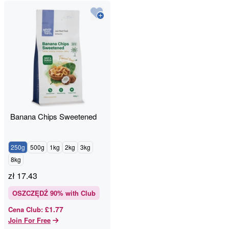
Banana Chips Sweetened
250g
500g
1kg
2kg
3kg
8kg
zł
17.43
OSZCZĘDŹ
90
% with Club
£1.77
Cena Club
:
Join For Free