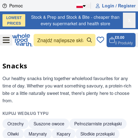
Skip to content
Pomoc
Login / Register
Stock & Prep and Stock & Bite - cheaper than
LOWEST
X
PRICES
every supermarket and health store
£0.00
Open
Menu
0
Produkty
Koszyk
Open c
Snacks
Our healthy snacks bring together wholefood favourites for any
time of day. Whether you want something savoury, a protein-rich
bite or a little naturally sweet treat, there's plenty here to choose
from.
KUPUJ WEDŁUG TYPU
Orzechy
Suszone owoce
Pełnoziarniste przekąski
Oliwki
Marynaty
Kapary
Słodkie przekąski