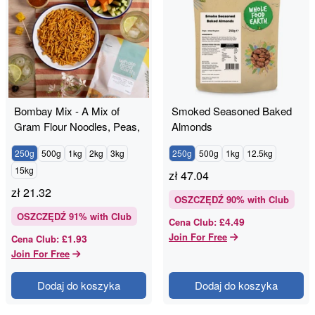
Bombay Mix - A Mix of
Smoked Seasoned Baked
Gram Flour Noodles, Peas,
Almonds
Peanuts & Lentils
250g
500g
1kg
2kg
3kg
250g
500g
1kg
12.5kg
15kg
zł
47.04
zł
21.32
OSZCZĘDŹ
90
% with Club
OSZCZĘDŹ
91
% with Club
£4.49
Cena Club
:
Join For Free
£1.93
Cena Club
:
Join For Free
Dodaj do koszyka
Dodaj do koszyka