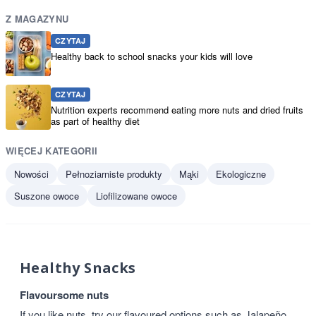
Z MAGAZYNU
CZYTAJ
Healthy back to school snacks your kids will love
CZYTAJ
Nutrition experts recommend eating more nuts and dried fruits
as part of healthy diet
WIĘCEJ KATEGORII
Nowości
Pełnoziarniste produkty
Mąki
Ekologiczne
Suszone owoce
Liofilizowane owoce
Healthy Snacks
Flavoursome nuts
If you like nuts, try our flavoured options such as Jalapeño