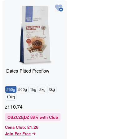
Dates Pitted Freeflow
250g
500g
1kg
2kg
3kg
10kg
zł
10.74
OSZCZĘDŹ
88
% with Club
£1.26
Cena Club
:
Join For Free