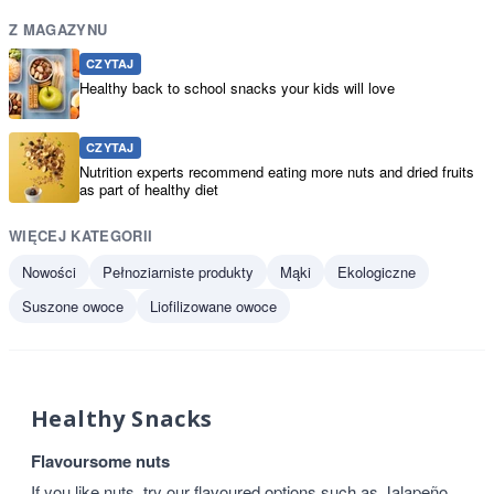
Z MAGAZYNU
CZYTAJ
Healthy back to school snacks your kids will love
CZYTAJ
Nutrition experts recommend eating more nuts and dried fruits
as part of healthy diet
WIĘCEJ KATEGORII
Nowości
Pełnoziarniste produkty
Mąki
Ekologiczne
Suszone owoce
Liofilizowane owoce
Healthy Snacks
Flavoursome nuts
If you like nuts, try our flavoured options such as Jalapeño