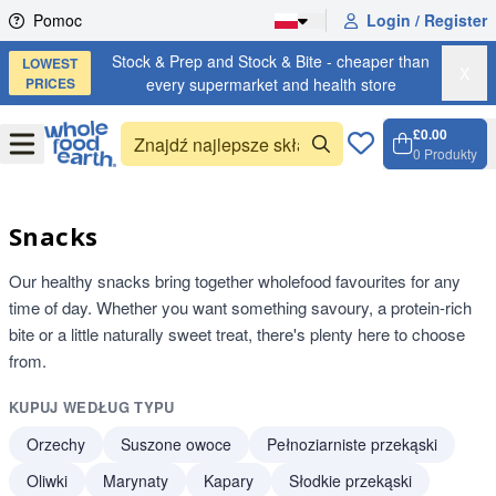
Skip to content
Pomoc
Login / Register
Stock & Prep and Stock & Bite - cheaper than
LOWEST
X
PRICES
every supermarket and health store
£0.00
Open
Menu
0
Produkty
Koszyk
Open c
Snacks
Our healthy snacks bring together wholefood favourites for any
time of day. Whether you want something savoury, a protein-rich
bite or a little naturally sweet treat, there's plenty here to choose
from.
KUPUJ WEDŁUG TYPU
Orzechy
Suszone owoce
Pełnoziarniste przekąski
Oliwki
Marynaty
Kapary
Słodkie przekąski