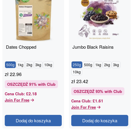
Dates Chopped
Jumbo Black Raisins
500g
1kg
2kg
3kg
10kg
250g
500g
1kg
2kg
3kg
10kg
zł
22.96
zł
23.42
OSZCZĘDŹ
91
% with Club
OSZCZĘDŹ
93
% with Club
£2.18
Cena Club
:
Join For Free
£1.61
Cena Club
:
Join For Free
Dodaj do koszyka
Dodaj do koszyka