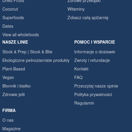
Dried Fruits
Zdrowe przekąski
Coconut
Witaminy
Superfoods
Zobacz całą spiżarnię
Dates
View all wholefoods
NASZE LINIE
POMOC I WSPARCIE
Stock & Prep | Stock & Bite
Informacje o dostawie
Ekologiczne pełnoziarniste produkty
Zwroty i refundacje
Plant-Based
Kontakt
Vegan
FAQ
Błonnik i białko
Przeczytaj nasze opinie
Zdrowie jelit
Polityka prywatności
Regulamin
FIRMA
O nas
Magazine