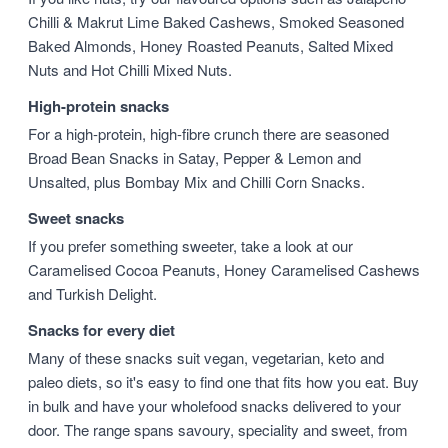
Chilli & Makrut Lime Baked Cashews, Smoked Seasoned
Baked Almonds, Honey Roasted Peanuts, Salted Mixed
Nuts and Hot Chilli Mixed Nuts.
High-protein snacks
For a high-protein, high-fibre crunch there are seasoned
Broad Bean Snacks in Satay, Pepper & Lemon and
Unsalted, plus Bombay Mix and Chilli Corn Snacks.
Sweet snacks
If you prefer something sweeter, take a look at our
Caramelised Cocoa Peanuts, Honey Caramelised Cashews
and Turkish Delight.
Snacks for every diet
Many of these snacks suit vegan, vegetarian, keto and
paleo diets, so it's easy to find one that fits how you eat. Buy
in bulk and have your wholefood snacks delivered to your
door. The range spans savoury, speciality and sweet, from