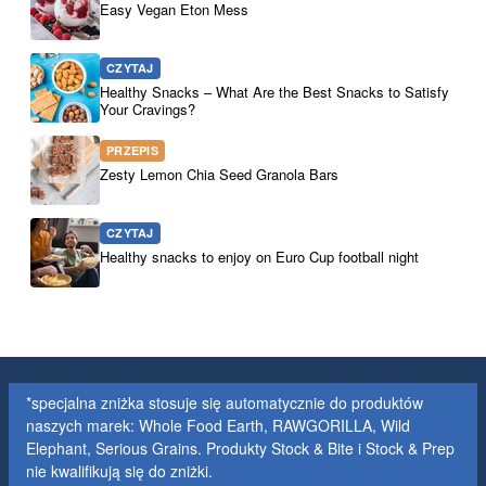
Easy Vegan Eton Mess
CZYTAJ
Healthy Snacks – What Are the Best Snacks to Satisfy
Your Cravings?
PRZEPIS
Zesty Lemon Chia Seed Granola Bars
CZYTAJ
Healthy snacks to enjoy on Euro Cup football night
*specjalna zniżka stosuje się automatycznie do produktów
naszych marek: Whole Food Earth, RAWGORILLA, Wild
Elephant, Serious Grains. Produkty Stock & Bite i Stock & Prep
nie kwalifikują się do zniżki.