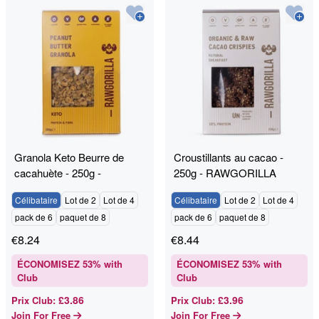
Granola Keto Beurre de
Croustillants au cacao -
cacahuète - 250g -
250g - RAWGORILLA
RAWGORILLA
Célibataire
Lot de 2
Lot de 4
Célibataire
Lot de 2
Lot de 4
pack de 6
paquet de 8
pack de 6
paquet de 8
€
8.24
€
8.44
ÉCONOMISEZ
53
% with
ÉCONOMISEZ
53
% with
Club
Club
£3.86
£3.96
Prix Club
:
Prix Club
:
Join For Free
Join For Free