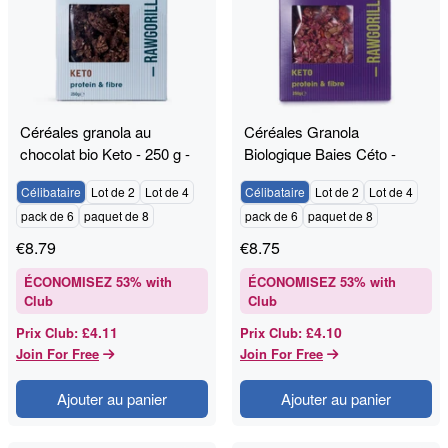
Céréales granola au
Céréales Granola
chocolat bio Keto - 250 g -
Biologique Baies Céto -
RAWGORILLA
250g - RAWGORILLA
Célibataire
Lot de 2
Lot de 4
Célibataire
Lot de 2
Lot de 4
pack de 6
paquet de 8
pack de 6
paquet de 8
€
8.79
€
8.75
ÉCONOMISEZ
53
% with
ÉCONOMISEZ
53
% with
Club
Club
£4.11
£4.10
Prix Club
:
Prix Club
:
Join For Free
Join For Free
Ajouter au panier
Ajouter au panier