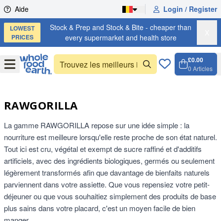
Skip to content
Aide
Login / Register
Stock & Prep and Stock & Bite - cheaper than
LOWEST
X
PRICES
every supermarket and health store
£0.00
Open
Menu
0
Articles
Panier,
Open c
RAWGORILLA
La gamme RAWGORILLA repose sur une idée simple : la
nourriture est meilleure lorsqu'elle reste proche de son état naturel.
Tout ici est cru, végétal et exempt de sucre raffiné et d'additifs
artificiels, avec des ingrédients biologiques, germés ou seulement
légèrement transformés afin que davantage de bienfaits naturels
parviennent dans votre assiette. Que vous repensiez votre petit-
déjeuner ou que vous souhaitiez simplement des produits de base
plus sains dans votre placard, c'est un moyen facile de bien
manger.