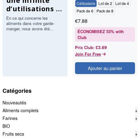
une infinité
Célibataire
Lot de 2
Lot de 4
d’utilisations :
Pack de 6
Pack de 8
Les meilleurs
En ce qui concerne les
€
7.88
aliments dans votre garde-
beurres de
manger, nous avons été
ÉCONOMISEZ
53
% with
noix.
conditionnés à penser que plus
Club
il y a d'ingrédients, plus il y a
de…
£3.69
Prix Club
:
Join For Free
Ajouter au panier
Catégories
Nouveautés
Aliments complets
+
Farines
+
BIO
Fruits secs
+