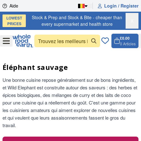
Skip to content
Aide
Login / Register
Stock & Prep and Stock & Bite - cheaper than
LOWEST
X
PRICES
every supermarket and health store
£0.00
Open
Menu
0
Articles
Panier,
Open c
Éléphant sauvage
Une bonne cuisine repose généralement sur de bons ingrédients,
et Wild Elephant est construite autour des saveurs : des herbes et
épices biologiques, des mélanges de curry et des laits de coco
pour une cuisine qui a réellement du goût. C'est une gamme pour
les cuisiniers amateurs qui aiment explorer de nouvelles cuisines
et qui veulent que leurs assaisonnements fassent le gros du
travail.