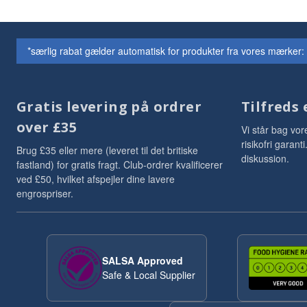
*særlig rabat gælder automatisk for produkter fra vores mærker:
Gratis levering på ordrer
Tilfreds 
over £35
Vi står bag vor
risikofri garan
Brug £35 eller mere (leveret til det britiske
diskussion.
fastland) for gratis fragt. Club-ordrer kvalificerer
ved £50, hvilket afspejler dine lavere
engrospriser.
SALSA Approved
Safe & Local Supplier