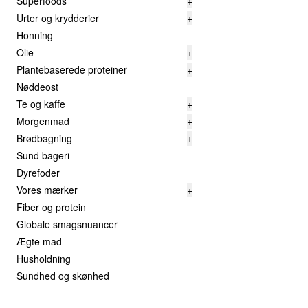
Superfoods
+
Urter og krydderier
+
Honning
Olie
+
Plantebaserede proteiner
+
Nøddeost
Te og kaffe
+
Morgenmad
+
Brødbagning
+
Sund bageri
Dyrefoder
Vores mærker
+
Fiber og protein
Globale smagsnuancer
Ægte mad
Husholdning
Sundhed og skønhed