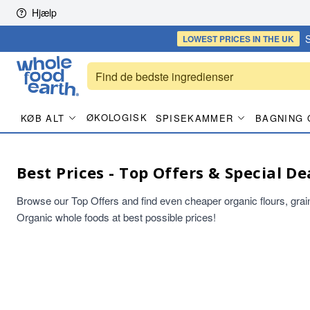
Skip to content
Hjælp
S
LOWEST PRICES
IN THE UK
ØKOLOGISK
KØB ALT
SPISEKAMMER
BAGNING 
Best Prices - Top Offers & Special D
Browse our Top Offers and find even cheaper organic flours, grains
Organic whole foods at best possible prices!