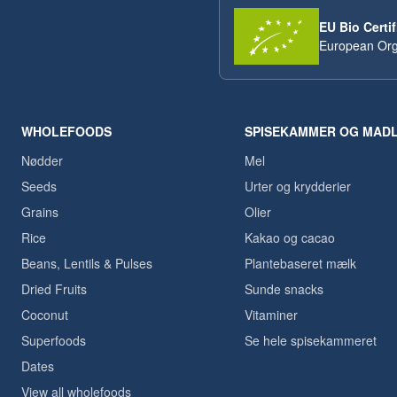
EU Bio Certif
European Org
WHOLEFOODS
SPISEKAMMER OG MAD
Nødder
Mel
Seeds
Urter og krydderier
Grains
Olier
Rice
Kakao og cacao
Beans, Lentils & Pulses
Plantebaseret mælk
Dried Fruits
Sunde snacks
Coconut
Vitaminer
Superfoods
Se hele spisekammeret
Dates
View all wholefoods