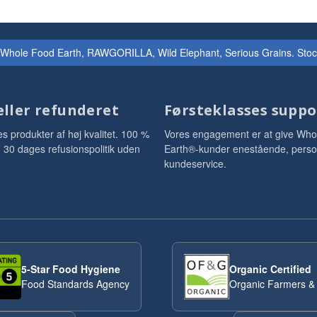
 Whole Food Earth, RAWGORILLA, Wild Elephant, Serious Grains. Stock & 
eller refunderet
Førsteklasses suppo
es produkter af høj kvalitet. 100 %
Vores engagement er at give Who
ti. 30 dages refusionspolitik uden
Earth®-kunder enestående, perso
kundeservice.
5-Star Food Hygiene
Organic Certified
Food Standards Agency
Organic Farmers &