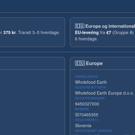
🇪🇺
Europa og international
er
375 kr
. Transit 3–5 hverdage.
EU-levering
fra
€7
(Gruppe A) 
6 hverdage.
🇪🇺
Europe
HANDELSNAVN
Wholefood Earth
REGISTRERET NAVN
Wholefood Earth Europe d.o.o.
REGISTRERINGSNR.
9450327000
MOMSNR.
SI70465355
REGISTRERET I
Slovenia
REGISTRERET ADRESSE