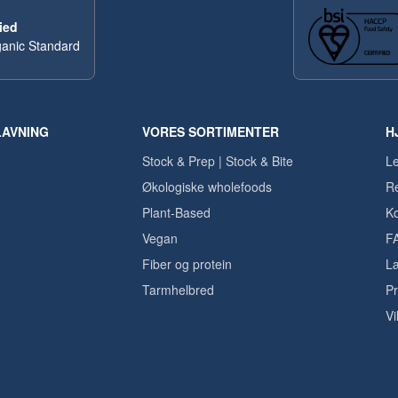
ied
anic Standard
LAVNING
VORES SORTIMENTER
H
Stock & Prep | Stock & Bite
Le
Økologiske wholefoods
Re
Plant-Based
Ko
Vegan
F
Fiber og protein
Læ
Tarmhelbred
Pr
Vi