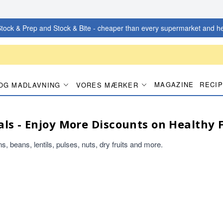
tock & Prep and Stock & Bite - cheaper than every supermarket and he
MAGAZINE
RECI
OG MADLAVNING
VORES MÆRKER
eals - Enjoy More Discounts on Healthy 
, beans, lentils, pulses, nuts, dry fruits and more.