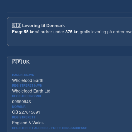
🇪🇺
Levering til Denmark
Fragt
55 kr
på ordrer under
375 kr
; gratis levering på ordrer ov
🇬🇧
UK
HANDELSNAVN
Wholefood Earth
REGISTRERET NAVN
Wholefood Earth Ltd
REGISTRERINGSNR.
09650943
MOMSNR.
GB 227645691
REGISTRERET I
England & Wales
REGISTRERET ADRESSE / FORRETNINGSADRESSE