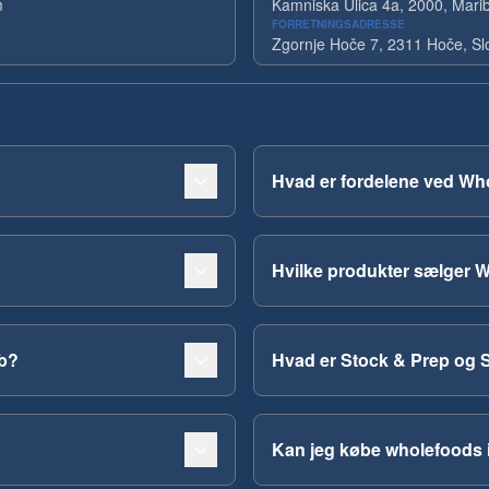
m
Kamniska Ulica 4a, 2000, Marib
FORRETNINGSADRESSE
Zgornje Hoče 7, 2311 Hoče, Sl
Hvad er fordelene ved Wh
Hvilke produkter sælger 
ub?
Hvad er Stock & Prep og 
Kan jeg købe wholefoods 