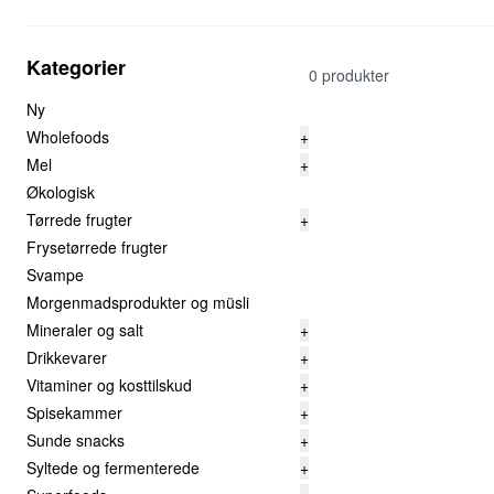
Kategorier
0 produkter
Ny
Wholefoods
+
Mel
+
Økologisk
Tørrede frugter
+
Frysetørrede frugter
Svampe
Morgenmadsprodukter og müsli
Mineraler og salt
+
Drikkevarer
+
Vitaminer og kosttilskud
+
Spisekammer
+
Sunde snacks
+
Syltede og fermenterede
+