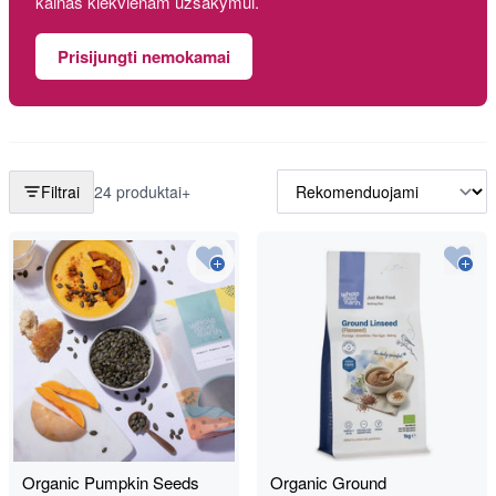
kainas kiekvienam užsakymui.
Prisijungti nemokamai
Filtrai
24 produktai+
Organic Pumpkin Seeds
Organic Ground