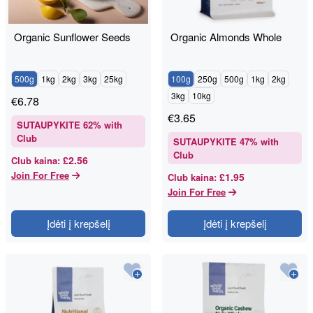
Organic Sunflower Seeds
Organic Almonds Whole
500g
1kg
2kg
3kg
25kg
100g
250g
500g
1kg
2kg
3kg
10kg
€
6.78
€
3.65
SUTAUPYKITE
62
% with
Club
SUTAUPYKITE
47
% with
Club
£2.56
Club kaina
:
Join For Free
£1.95
Club kaina
:
Join For Free
Įdėti į krepšelį
Įdėti į krepšelį