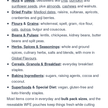
Nuts
&
Seeds
:
bestsellers like
chia
,
pumpkin
and
sunflower seeds
, plus
almonds
,
cashews
and walnuts.
Dried Fruits
:
Medjool dates
, raisins, sultanas, apricots,
cranberries and goji berries.
Flours
&
Grains
:
wholemeal, spelt, gram, rice flour,
oats
,
quinoa
, bulgur and couscous.
Beans & Pulses
:
lentils, chickpeas, kidney beans, butter
beans and split peas.
Herbs, Spices & Seasonings
:
whole and ground
spices, culinary herbs, salts and blends, with more in
Global Flavours
.
Cereals, Granola & Breakfast
:
everyday breakfast
staples.
Baking Ingredients
:
sugars, raising agents, cocoa and
coconut.
Superfoods
& Special Diet:
vegan, gluten-free and
keto-friendly staples.
Most items come in everyday and
bulk pack sizes
, and the
resealable WFE pouches keep things fresh while cutting