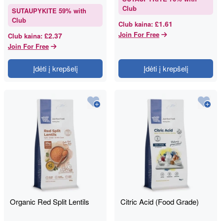
Club
SUTAUPYKITE
59
% with
Club
£1.61
Club kaina
:
Join For Free
£2.37
Club kaina
:
Join For Free
Įdėti į krepšelį
Įdėti į krepšelį
Organic Red Split Lentils
Citric Acid (Food Grade)