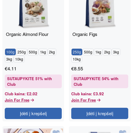
Organic Almond Flour
Organic Figs
100g
250g
500g
1kg
2kg
250g
500g
1kg
2kg
3kg
3kg
10kg
10kg
€
4.11
€
8.55
SUTAUPYKITE
51
% with
SUTAUPYKITE
54
% with
Club
Club
£2.02
£3.92
Club kaina
:
Club kaina
:
Join For Free
Join For Free
Įdėti į krepšelį
Įdėti į krepšelį