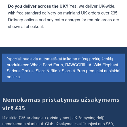
Do you deliver across the UK?
Yes, we deliver UK-wide,
with free standard delivery on mainland UK orders over £35.
Delivery options and any extra charges for remote areas are
shown at checkout.
*speciali nuolaida automatiškai taikoma mūsų prekių ženklų
produktams: Whole Food Earth, RAWGORILLA, Wild Elephant,
Serious Grains. Stock & Bite ir Stock & Prep produktai nuolaidai
netinka.
Nemokamas pristatymas užsakymams
virš £35
Išleiskite £35 ar daugiau (pristatymas į JK žemyninę dalį)
nemokamam siuntimui. Club užsakymai kvalifikuojasi nuo £50,