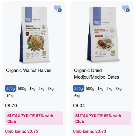
Organic Walnut Halves
Organic Dried
Medjoul/Medjool Dates
250g
500g
1kg
2kg
3kg
250g
500g
1kg
2kg
3kg
10kg
6kg
€
8.70
€
9.04
SUTAUPYKITE
57
% with
SUTAUPYKITE
59
% with
Club
Club
£3.75
£3.73
Club kaina
:
Club kaina
: