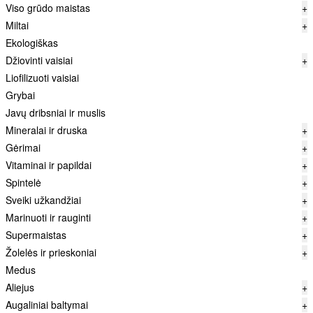
Viso grūdo maistas
+
Miltai
+
Ekologiškas
Džiovinti vaisiai
+
Liofilizuoti vaisiai
Grybai
Javų dribsniai ir muslis
Mineralai ir druska
+
Gėrimai
+
Vitaminai ir papildai
+
Spintelė
+
Sveiki užkandžiai
+
Marinuoti ir rauginti
+
Supermaistas
+
Žolelės ir prieskoniai
+
Medus
Aliejus
+
Augaliniai baltymai
+