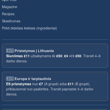
Magazine
Recipes
Skaidrumas
Pirkti dideliais kiekiais (ingredientai)
🇪🇺
Pristatymas į Lithuania
Siuntimas
€11
užsakymams iki
€50
;
€4
virš
€50
. Transit 4–6
darbo dienos.
🇪🇺
Europa ir tarptautinis
ES pristatymas
nuo
€7
(A grupė) arba
€11
(B grupė),
priklausomai nuo paskirties. Transit paprastai 3–6 darbo
dienos.