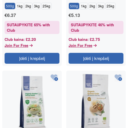
500g
1kg
2kg
3kg
25kg
500g
1kg
2kg
3kg
25kg
€
6.37
€
5.13
SUTAUPYKITE
65
% with
SUTAUPYKITE
46
% with
Club
Club
£2.20
£2.75
Club kaina
:
Club kaina
:
Join For Free
Join For Free
Įdėti į krepšelį
Įdėti į krepšelį