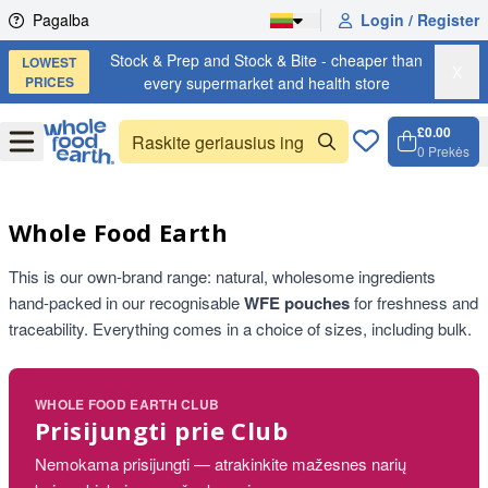
Skip to content
Pagalba
Login / Register
Stock & Prep and Stock & Bite - cheaper than
LOWEST
X
PRICES
every supermarket and health store
£0.00
Open
Menu
0
Prekės
Krepše
Open c
Whole Food Earth
This is our own-brand range: natural, wholesome ingredients
hand-packed in our recognisable
WFE pouches
for freshness and
traceability. Everything comes in a choice of sizes, including bulk.
WHOLE FOOD EARTH CLUB
Prisijungti prie Club
Nemokama prisijungti — atrakinkite mažesnes narių