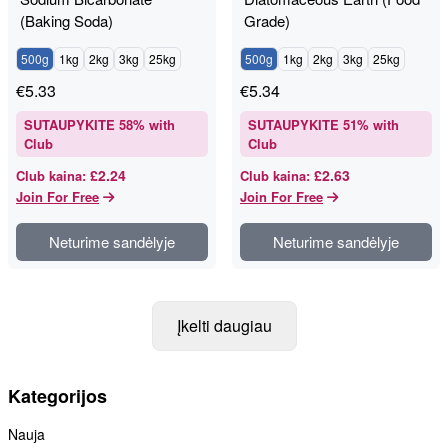
(Baking Soda)
Grade)
500g
1kg
2kg
3kg
25kg
500g
1kg
2kg
3kg
25kg
€
5.33
€
5.34
SUTAUPYKITE
58
% with
SUTAUPYKITE
51
% with
Club
Club
£2.24
£2.63
Club kaina
:
Club kaina
:
Join For Free
Join For Free
Neturime sandėlyje
Neturime sandėlyje
Įkelti daugiau
Kategorijos
Nauja