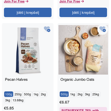
Join For Free
Join For Free
Įdėti į krepšelį
Įdėti į krepšelį
Pecan Halves
Organic Jumbo Oats
100g
250g
500g
1kg
2kg
500g
1kg
2kg
3kg
25kg
3kg
13.68kg
€
6.67
€
5.85
SUTAUPYKITE
76
% with