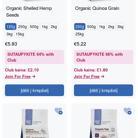
Organic Shelled Hemp
Organic Quinoa Grain
Seeds
125g
250g
500g
1kg
2kg
250g
500g
1kg
2kg
3kg
3kg
15kg
25kg
€
5.83
€
5.22
SUTAUPYKITE
64
% with
SUTAUPYKITE
66
% with
Club
Club
£2.10
£1.80
Club kaina
:
Club kaina
:
Join For Free
Join For Free
Įdėti į krepšelį
Įdėti į krepšelį