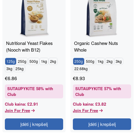
Nutritional Yeast Flakes
Organic Cashew Nuts
(Nooch with B12)
Whole
125g
250g
500g
1kg
2kg
250g
500g
1kg
2kg
3kg
3kg
25kg
22.68kg
€
6.86
€
8.93
SUTAUPYKITE
58
% with
SUTAUPYKITE
57
% with
Club
Club
£2.91
£3.82
Club kaina
:
Club kaina
:
Join For Free
Join For Free
Įdėti į krepšelį
Įdėti į krepšelį