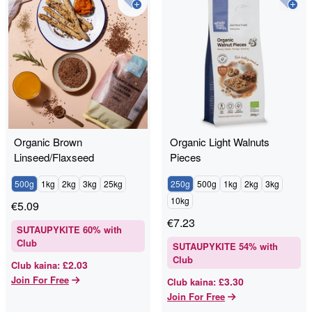
Organic Brown
Organic Light Walnuts
Linseed/Flaxseed
Pieces
500g
1kg
2kg
3kg
25kg
250g
500g
1kg
2kg
3kg
10kg
€
5.09
€
7.23
SUTAUPYKITE
60
% with
Club
SUTAUPYKITE
54
% with
Club
£2.03
Club kaina
:
Join For Free
£3.30
Club kaina
:
Join For Free