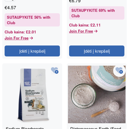
€
6.79
€
4.57
SUTAUPYKITE
69
% with
Club
SUTAUPYKITE
56
% with
Club
£2.11
Club kaina
:
Join For Free
£2.01
Club kaina
:
Join For Free
Įdėti į krepšelį
Įdėti į krepšelį
Sodium Bicarbonate
Diatomaceous Earth (Food