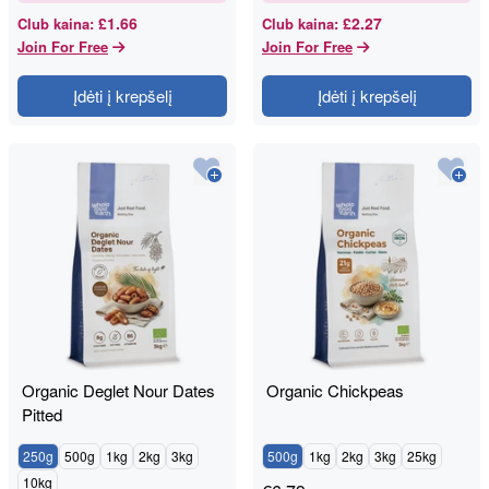
£1.66
£2.27
Club kaina
:
Club kaina
:
Join For Free
Join For Free
Įdėti į krepšelį
Įdėti į krepšelį
Organic Deglet Nour Dates
Organic Chickpeas
Pitted
250g
500g
1kg
2kg
3kg
500g
1kg
2kg
3kg
25kg
10kg