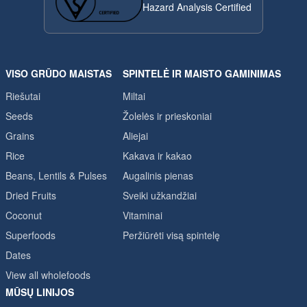
Hazard Analysis Certified
VISO GRŪDO MAISTAS
SPINTELĖ IR MAISTO GAMINIMAS
Riešutai
Miltai
Seeds
Žolelės ir prieskoniai
Grains
Aliejai
Rice
Kakava ir kakao
Beans, Lentils & Pulses
Augalinis pienas
Dried Fruits
Sveiki užkandžiai
Coconut
Vitaminai
Superfoods
Peržiūrėti visą spintelę
Dates
View all wholefoods
MŪSŲ LINIJOS