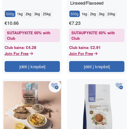
Linseed/Flaxseed
500g
1kg
2kg
3kg
25kg
500g
1kg
2kg
3kg
20kg
€
10.66
€
7.23
SUTAUPYKITE
60
% with
SUTAUPYKITE
60
% with
Club
Club
£4.28
£2.91
Club kaina
:
Club kaina
:
Join For Free
Join For Free
Įdėti į krepšelį
Įdėti į krepšelį