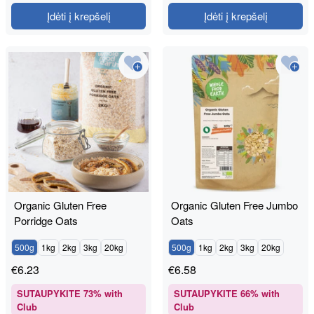
Įdėti į krepšelį
Įdėti į krepšelį
Organic Gluten Free
Organic Gluten Free Jumbo
Porridge Oats
Oats
500g
1kg
2kg
3kg
20kg
500g
1kg
2kg
3kg
20kg
€
6.23
€
6.58
SUTAUPYKITE
73
% with
SUTAUPYKITE
66
% with
Club
Club