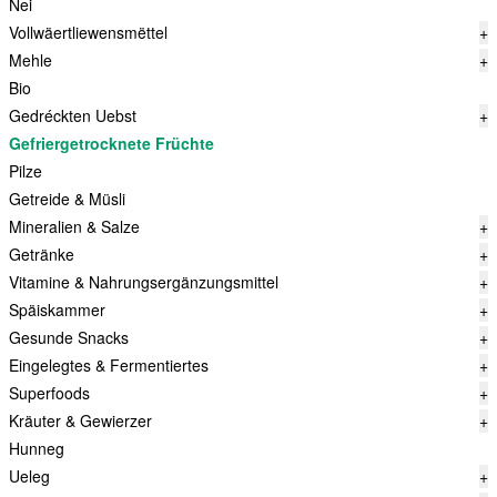
Nei
Vollwäertliewensmëttel
+
Mehle
+
Bio
Gedréckten Uebst
+
Gefriergetrocknete Früchte
Pilze
Getreide & Müsli
Mineralien & Salze
+
Getränke
+
Vitamine & Nahrungsergänzungsmittel
+
Späiskammer
+
Gesunde Snacks
+
Eingelegtes & Fermentiertes
+
Superfoods
+
Kräuter & Gewierzer
+
Hunneg
Ueleg
+