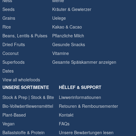
Nëss
Mehle
Seeds
Kräuter & Gewierzer
Grains
Uelege
Rice
Kakao & Cacao
Beans, Lentils & Pulses
Pflanzliche Milch
Dried Fruits
Gesunde Snacks
Coconut
Vitamine
Superfoods
Gesamte Späiskammer anzeigen
Dates
View all wholefoods
UNSERE SORTIMENTE
HËLLEF & SUPPORT
Stock & Prep | Stock & Bite
Liwwerinformatiounen
Bio-Vollwäertliewensmëttel
Retouren & Remboursementer
Plant-Based
Kontakt
Vegan
FAQs
Ballaststoffe & Protein
Unsere Bewäertungen lesen