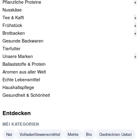
Pflanzliche Proteine
+
Nusskäse
Tee & Kaffi
+
Frühstück
+
Brotbacken
+
Gesunde Backwaren
Tierfutter
Unsere Marken
+
Ballaststoffe & Protein
Aromen aus aller Welt
Echte Lebensmittel
Haushaltspflege
Gesundheit & Schönheit
Entdecken
MÉI KATEGORIEN
Nei
Vollwäertliewensmëttel
Mehle
Bio
Gedréckten Uebst