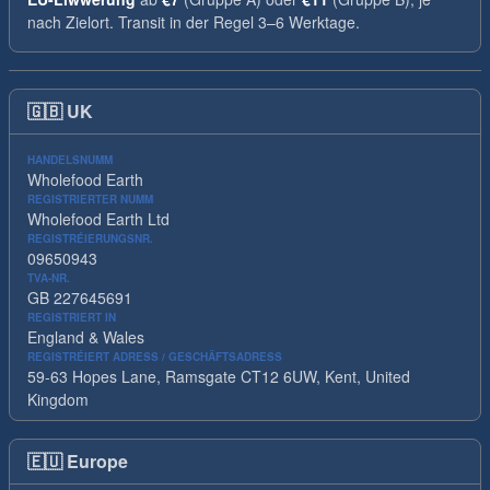
nach Zielort. Transit in der Regel 3–6 Werktage.
🇬🇧
UK
HANDELSNUMM
Wholefood Earth
REGISTRIERTER NUMM
Wholefood Earth Ltd
REGISTRÉIERUNGSNR.
09650943
TVA-NR.
GB 227645691
REGISTRIERT IN
England & Wales
REGISTRÉIERT ADRESS / GESCHÄFTSADRESS
59-63 Hopes Lane, Ramsgate CT12 6UW, Kent, United
Kingdom
🇪🇺
Europe