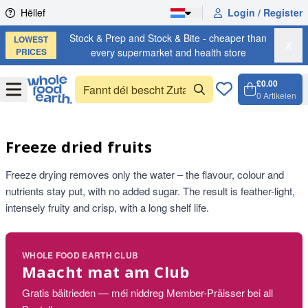
Skip to content
Hëllef
Login / Register
Stock & Prep and Stock & Bite - cheaper than
LOWEST
X
PRICES
every supermarket and health store
£0.00
Open
Menu
0
Artikelen
Weench
Open c
Freeze dried fruits
Freeze drying removes only the water – the flavour, colour and
nutrients stay put, with no added sugar. The result is feather-light,
intensely fruity and crisp, with a long shelf life.
WHOLE FOOD EARTH CLUB
Maacht mat am Club
Gratis bäitrieden — méi niddreg Member-Präisser bei all