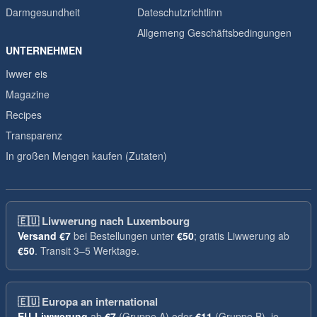
Darmgesundheit
Dateschutzrichtlinn
Allgemeng Geschäftsbedingungen
UNTERNEHMEN
Iwwer eis
Magazine
Recipes
Transparenz
In großen Mengen kaufen (Zutaten)
🇪🇺
Liwwerung nach Luxembourg
Versand
€7
bei Bestellungen unter
€50
; gratis Liwwerung ab
€50
. Transit 3–5 Werktage.
🇪🇺
Europa an international
EU-Liwwerung
ab
€7
(Gruppe A) oder
€11
(Gruppe B), je