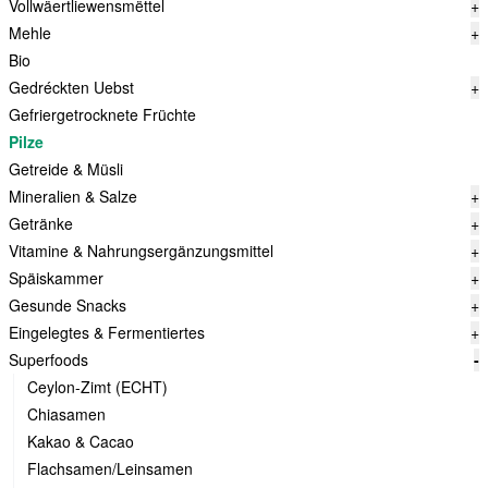
Vollwäertliewensmëttel
+
Mehle
+
Bio
Gedréckten Uebst
+
Gefriergetrocknete Früchte
Pilze
Getreide & Müsli
Mineralien & Salze
+
Getränke
+
Vitamine & Nahrungsergänzungsmittel
+
Späiskammer
+
Gesunde Snacks
+
Eingelegtes & Fermentiertes
+
Superfoods
-
Ceylon-Zimt (ECHT)
Chiasamen
Kakao & Cacao
Flachsamen/Leinsamen