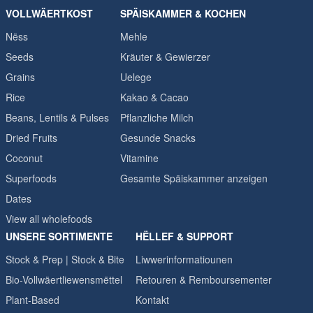
VOLLWÄERTKOST
SPÄISKAMMER & KOCHEN
Nëss
Mehle
Seeds
Kräuter & Gewierzer
Grains
Uelege
Rice
Kakao & Cacao
Beans, Lentils & Pulses
Pflanzliche Milch
Dried Fruits
Gesunde Snacks
Coconut
Vitamine
Superfoods
Gesamte Späiskammer anzeigen
Dates
View all wholefoods
UNSERE SORTIMENTE
HËLLEF & SUPPORT
Stock & Prep | Stock & Bite
Liwwerinformatiounen
Bio-Vollwäertliewensmëttel
Retouren & Remboursementer
Plant-Based
Kontakt