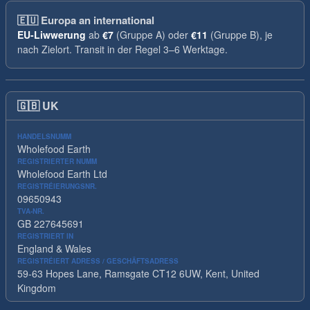
🇪🇺
Europa an international
EU-Liwwerung
ab
€7
(Gruppe A) oder
€11
(Gruppe B), je
nach Zielort. Transit in der Regel 3–6 Werktage.
🇬🇧
UK
HANDELSNUMM
Wholefood Earth
REGISTRIERTER NUMM
Wholefood Earth Ltd
REGISTRÉIERUNGSNR.
09650943
TVA-NR.
GB 227645691
REGISTRIERT IN
England & Wales
REGISTRÉIERT ADRESS / GESCHÄFTSADRESS
59-63 Hopes Lane, Ramsgate CT12 6UW, Kent, United
Kingdom