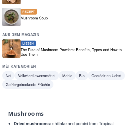
REZEPT
Mushroom Soup
AUS DEM MAGAZIN
LIESEN
The Rise of Mushroom Powders: Benefits, Types and How to
Use Them
MÉI KATEGORIEN
Nei
Vollwäertliewensmëttel
Mehle
Bio
Gedréckten Uebst
Gefriergetrocknete Früchte
Mushrooms
Dried mushrooms:
shiitake and porcini from Tropical