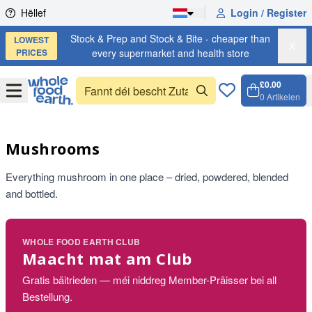
Skip to content
Hëllef
Login / Register
Stock & Prep and Stock & Bite - cheaper than
LOWEST
X
PRICES
every supermarket and health store
£0.00
Open
Menu
0
Artikelen
Weench
Open c
Mushrooms
Everything mushroom in one place – dried, powdered, blended
and bottled.
WHOLE FOOD EARTH CLUB
Maacht mat am Club
Gratis bäitrieden — méi niddreg Member-Präisser bei all
Bestellung.