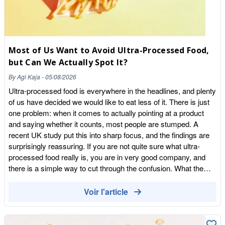
Most of Us Want to Avoid Ultra-Processed Food,
but Can We Actually Spot It?
By
Agi Kaja
-
05/08/2026
Ultra-processed food is everywhere in the headlines, and plenty
of us have decided we would like to eat less of it. There is just
one problem: when it comes to actually pointing at a product
and saying whether it counts, most people are stumped. A
recent UK study put this into sharp focus, and the findings are
surprisingly reassuring. If you are not quite sure what ultra-
processed food really is, you are in very good company, and
there is a simple way to cut through the confusion. What the
study found Researchers writing in the journal BMC Global and
Public Health interviewed 30 UK adults who do the food
Voir l'article
shopping and cooking for their households. Almost everyone
saw ultra-processed foods, or UPFs, as artificial and probably
unhealthy. Yet when asked to sort real foods into categories,