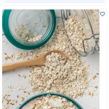
are almost always ultra-processed include fizzy and energy
importations exotiques. Chez Whole Food Earth, nous
drinks, mass-produced sliced bread, packaged cakes, biscuits
préférons les données. Quand on regarde la biochimie, l'humble
and crisps, sweetened breakfast cereals, instant noodles and
avoine n'est pas seulement un « remplisseur » pour votre
most ready meals. At the other end sit whole and minimally
porridge du matin. C'est une centrale nutritionnelle qui, à bien
processed foods: plain oats, dried beans and lentils, nuts and
des égards, surpasse les alternatives « exotiques » les plus
seeds, plain natural yogurt, tinned tomatoes, fresh fruit and
chères. Le facteur Bêta-Glucane : bien plus qu'une simple fibre
vegetables, and simple storecupboard staples. Something like
Alors que les baies exotiques sont louées pour leurs
a bag of Organic Jumbo Oats, with one ingredient on the label,
antioxydants, l'avoine contient un type très spécifique de fibre
is about as far from ultra-processed as food gets. Knowing is
soluble appelé Bêta-glucane. Biologiquement, le Bêta-glucane
only half the battle The study made one more important point
est un poids lourd. Lorsqu'il pénètre dans votre tube digestif, il
worth being honest about. Even people who could spot ultra-
forme une substance épaisse, semblable à un gel.
processed food did not always avoid it, and the reasons were
Scientifiquement, ce gel fait deux choses critiques : Gestion du
completely understandable: cost, convenience, taste and family
cholestérol : Il se lie aux acides biliaires riches en cholestérol
habits. The researchers concluded that awareness alone is
dans l'intestin, les empêchant d'être réabsorbés dans le sang.
unlikely to change much if healthier, less processed options
C'est l'une des rares « allégations alimentaires » qui est
remain more expensive or harder to reach. In other words, this
réellement étayée par des données rigoureuses de l'Autorité
is not simply a matter of willpower or ignorance. That is exactly
européenne de sécurité des aliments (EFSA). Santé intestinale
why building meals around affordable whole-food staples
: Le Bêta-glucane est un puissant prébiotique. Il ne se contente
matters so much. Basics like oats, pulses, rice, nuts and seeds
pas de « vous traverser » ; il nourrit les Bifidobactéries dans
are cheap, filling and about as minimally processed as it gets,
votre gros intestin, soutenant la diversité microbienne qui
especially when bought in larger, better-value quantities. Making