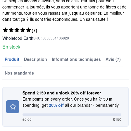
De simples flocons d'avoine, sans chichis. Parfaits pour bien
commencer la journée, ils vous apportent une tonne de fibres et de
nutriments, tout en vous rassasiant jusqu'au déjeuner. Le meilleur
dans tout ça ? Ils sont très économiques. Un sans-faute !
(7)
Wholefood Earth
SKU:
5056351406829
En stock
Produit
Description
Informations techniques
Avis (7)
Nos standards
Spend £150 and unlock 20% off forever
Earn points on every order. Once you hit £150 in
spending, get
20% off
all our brands* - permanently.
£
0.00
£150