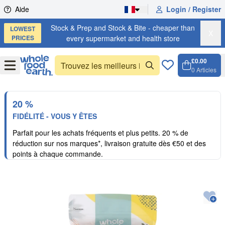
Skip to content
Aide
Login / Register
Stock & Prep and Stock & Bite - cheaper than
LOWEST
X
PRICES
every supermarket and health store
£0.00
Open
Menu
0
Articles
Panier,
Open c
20 %
FIDÉLITÉ - VOUS Y ÊTES
Parfait pour les achats fréquents et plus petits. 20 % de
réduction sur nos marques*, livraison gratuite dès €50 et des
points à chaque commande.