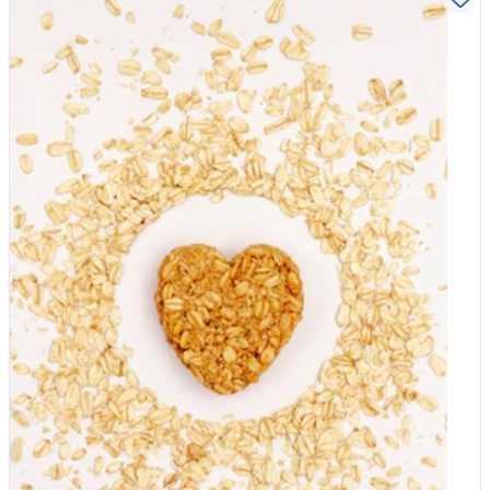
they struggled. The technical system used to define UPFs
made little sense to them, and the line between an ordinary
processed food and an ultra-processed one felt blurry and hard
to pin down. This fits a wider pattern. Earlier research has found
that while around 73 percent of UK adults recognise the term
ultra-processed food, only about 13 percent can correctly
identify which products actually fall into the category. That is a
striking gap, especially now that ultra-processed foods make up
more than half of the average person's daily calories in the UK.
Why it is so confusing Part of the trouble is that the official
definition was designed for scientists, not shoppers. It sorts
food by how much it has been industrially processed and
reformulated, which is useful for researchers but hard to apply
in a supermarket aisle. The obvious culprits are easy enough.
Most people happily identify fizzy drinks, crisps and packaged
biscuits as ultra-processed. It is the borderline cases that trip
everyone up. In the study, foods like yogurt and plant-based
meat alternatives caused real head-scratching, because they
can be simple or heavily reformulated depending on the brand.
Clever marketing does not help either. A product can be