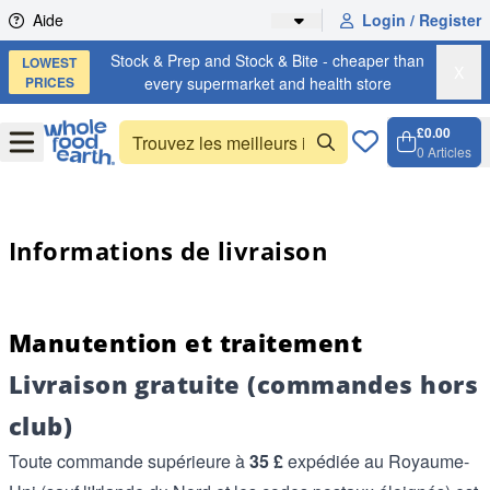
Skip to content
Aide
Login / Register
Stock & Prep and Stock & Bite - cheaper than
LOWEST
X
PRICES
every supermarket and health store
£0.00
Open
Menu
0
Articles
Panier,
Open c
Informations de livraison
Manutention et traitement
Livraison gratuite (commandes hors
club)
Toute commande supérieure à
35 £
expédiée au Royaume-