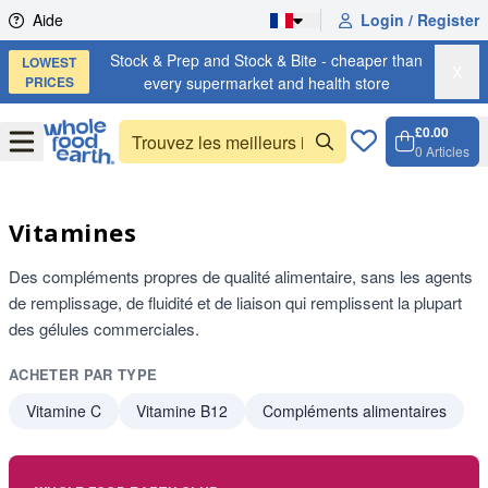
Skip to content
Aide
Login / Register
Stock & Prep and Stock & Bite - cheaper than
LOWEST
X
PRICES
every supermarket and health store
£0.00
Open
Menu
0
Articles
Panier,
Open c
Vitamines
Des compléments propres de qualité alimentaire, sans les agents
de remplissage, de fluidité et de liaison qui remplissent la plupart
des gélules commerciales.
ACHETER PAR TYPE
Vitamine C
Vitamine B12
Compléments alimentaires