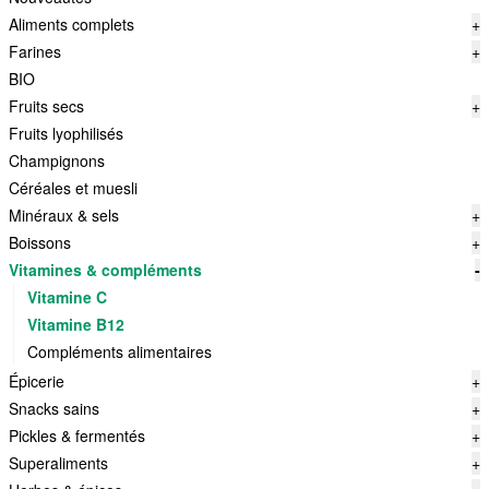
Aliments complets
+
Farines
+
BIO
Fruits secs
+
Fruits lyophilisés
Champignons
Céréales et muesli
Minéraux & sels
+
Boissons
+
Vitamines & compléments
-
Vitamine C
Vitamine B12
Compléments alimentaires
Épicerie
+
Snacks sains
+
Pickles & fermentés
+
Superaliments
+