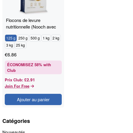
Flocons de levure
nutritionnelle (Nooch avec
B12)
125 g
250 g
500 g
1 kg
2 kg
3 kg
25 kg
€
6.86
ÉCONOMISEZ
58
% with
Club
£2.91
Prix Club
:
Join For Free
Ajouter au panier
Catégories
Nouveautés