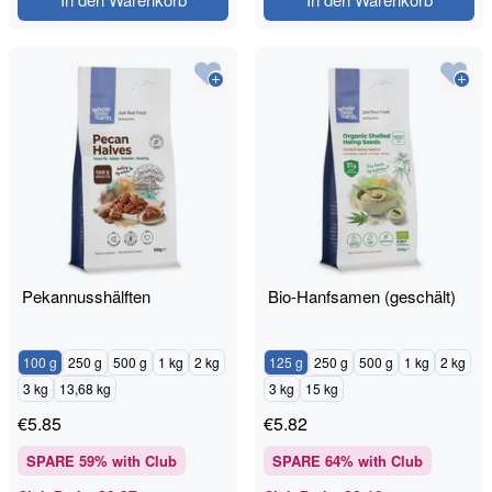
Pekannusshälften
Bio-Hanfsamen (geschält)
100 g
250 g
500 g
1 kg
2 kg
125 g
250 g
500 g
1 kg
2 kg
3 kg
13,68 kg
3 kg
15 kg
€
5.85
€
5.82
SPARE
59
% with Club
SPARE
64
% with Club