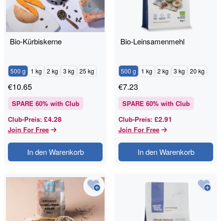
Bio-Kürbiskerne
Bio-Leinsamenmehl
500 g
1 kg
2 kg
3 kg
25 kg
500 g
1 kg
2 kg
3 kg
20 kg
€
10.65
€
7.23
SPARE
60
% with Club
SPARE
60
% with Club
£4.28
£2.91
Club-Preis
:
Club-Preis
:
Join For Free
Join For Free
In den Warenkorb
In den Warenkorb