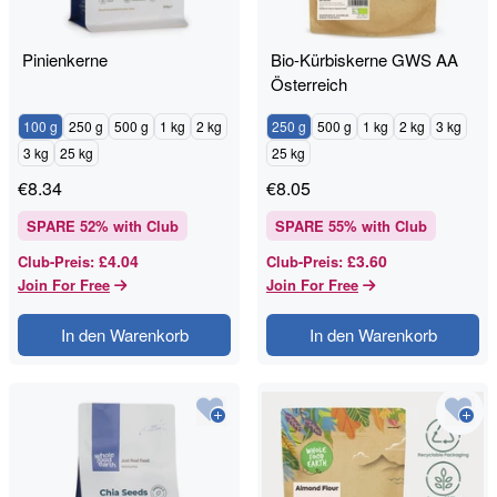
Pinienkerne
Bio-Kürbiskerne GWS AA
Österreich
100 g
250 g
500 g
1 kg
2 kg
250 g
500 g
1 kg
2 kg
3 kg
3 kg
25 kg
25 kg
€
8.34
€
8.05
SPARE
52
% with Club
SPARE
55
% with Club
£4.04
£3.60
Club-Preis
:
Club-Preis
:
Join For Free
Join For Free
In den Warenkorb
In den Warenkorb