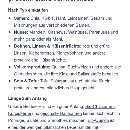
Nach Typ einkaufen
Samen:
Chia
,
Kürbis
,
Hanf
,
Leinsamen
,
Sesam
und
Mischungen aus verschiedenen Samen
.
Nüsse
:
Mandeln, Cashews, Walnüsse, Paranüsse und
mehr, ganz oder als Mehl.
Bohnen, Linsen & Hülsenfrüchte
:
rote und grüne
Linsen,
Kichererbsen
, Kidneybohnen und andere
proteinreiche Hülsenfrüchte.
Vollkornprodukte
:
Quinoa
,
Buchweizen
und andere
alte
Getreidesorten
, die ihre Kleie und Ballaststoffe behalten.
Soja & Tofu
:
Tofu, Sojagranulat und -stücke für ein
proteinreicheres, pflanzliches Hauptgericht.
Einige zum Anfang
Unsere Bestseller sind ein guter Anfang:
Bio-Chiasamen
,
Kürbiskerne
und
geschälte Hanfsamen
lassen sich leicht in
Porridge, Salate und Smoothies mischen.
Bio-Quinoa
ist
eines der wenigen pflanzlichen Lebensmittel mit