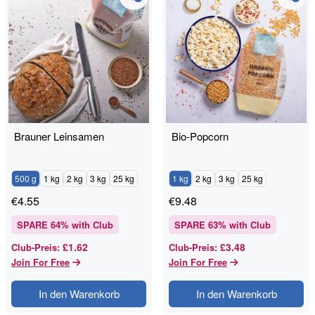
Brauner Leinsamen
Bio-Popcorn
500 g
1 kg
2 kg
3 kg
25 kg
1 kg
2 kg
3 kg
25 kg
€
4.55
€
9.48
SPARE
64
% with Club
SPARE
63
% with Club
£1.62
£3.48
Club-Preis
:
Club-Preis
:
Join For Free
Join For Free
In den Warenkorb
In den Warenkorb