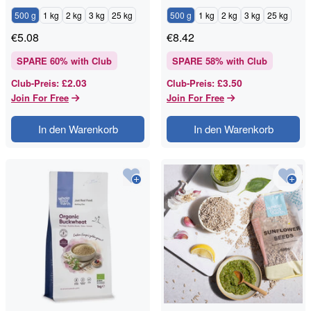
500 g
1 kg
2 kg
3 kg
25 kg
500 g
1 kg
2 kg
3 kg
25 kg
€
5.08
€
8.42
SPARE
60
% with Club
SPARE
58
% with Club
£2.03
£3.50
Club-Preis
:
Club-Preis
:
Join For Free
Join For Free
In den Warenkorb
In den Warenkorb