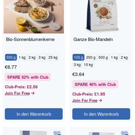
Bio-Sonnenblumenkerne
Ganze Bio-Mandeln
500 g
1 kg
2 kg
3 kg
25 kg
100 g
250 g
500 g
1 kg
2 kg
3 kg
10 kg
€
6.77
€
3.64
SPARE
62
% with Club
SPARE
46
% with Club
£2.56
Club-Preis
:
Join For Free
£1.95
Club-Preis
:
Join For Free
In den Warenkorb
In den Warenkorb