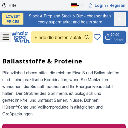
Skip to content
Hilfe
Login / Register
Stock & Prep and Stock & Bite - cheaper than
LOWEST
X
PRICES
every supermarket and health store
£0.00
Open
Menu
0
Artikel
Warenk
Open 
Ballaststoffe & Proteine
Pflanzliche Lebensmittel, die reich an Eiweiß und Ballaststoffen
sind – eine praktische Kombination, wenn Sie Mahlzeiten
wünschen, die Sie satt machen und Ihr Energieniveau stabil
halten. Der Großteil des Sortiments ist biologisch und
gentechnikfrei und umfasst Samen, Nüsse, Bohnen,
Hülsenfrüchte und Vollkornprodukte in alltäglichen und
Großpackungen.