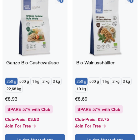
Ganze Bio-Cashewnüsse
Bio-Walnusshälften
250 g
500 g
1 kg
2 kg
3 kg
250 g
500 g
1 kg
2 kg
3 kg
22,68 kg
10 kg
€
8.93
€
8.69
SPARE
57
% with Club
SPARE
57
% with Club
£3.82
£3.75
Club-Preis
:
Club-Preis
:
Join For Free
Join For Free
In den Warenkorb
In den Warenkorb