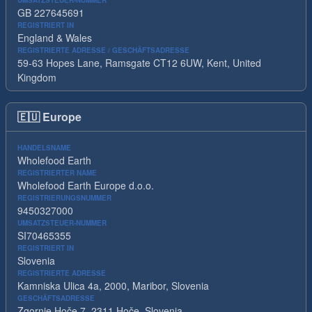
UMSATZSTEUER-NUMMER
GB 227645691
REGISTRIERT IN
England & Wales
REGISTRIERTE ADRESSE / GESCHÄFTSADRESSE
59-63 Hopes Lane, Ramsgate CT12 6UW, Kent, United
Kingdom
🇪🇺
Europe
HANDELSNAME
Wholefood Earth
REGISTRIERTER NAME
Wholefood Earth Europe d.o.o.
REGISTRIERUNGSNUMMER
9450327000
UMSATZSTEUER-NUMMER
SI70465355
REGISTRIERT IN
Slovenia
REGISTRIERTE ADRESSE
Kamniska Ulica 4a, 2000, Maribor, Slovenia
GESCHÄFTSADRESSE
Zgornje Hoče 7, 2311 Hoče, Slovenia