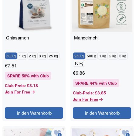
Chiasamen
Mandelmehl
500 g
1 kg
2 kg
3 kg
25 kg
250 g
500 g
1 kg
2 kg
3 kg
10 kg
€
7.51
€
6.86
SPARE
58
% with Club
SPARE
44
% with Club
£3.18
Club-Preis
:
Join For Free
£3.85
Club-Preis
:
Join For Free
In den Warenkorb
In den Warenkorb