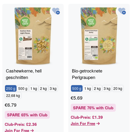
Cashewkerne, hell
Bio-getrocknete
geschnitten
Perlgraupen
250 g
500 g
1 kg
2 kg
3 kg
500 g
1 kg
2 kg
3 kg
20 kg
22,68 kg
€
5.69
€
6.79
SPARE
76
% with Club
SPARE
65
% with Club
£1.39
Club-Preis
:
Join For Free
£2.36
Club-Preis
:
Join For Free