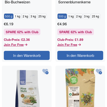
Bio-Buchweizen
Sonnenblumenkerne
500 g
1 kg
2 kg
3 kg
25 kg
500 g
1 kg
2 kg
3 kg
25 kg
€
6.19
€
4.96
SPARE
62
% with Club
SPARE
62
% with Club
£2.36
£1.89
Club-Preis
:
Club-Preis
:
Join For Free
Join For Free
In den Warenkorb
In den Warenkorb