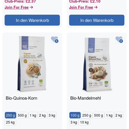
£2.37
£2.10
Club-Preis
:
Club-Preis
:
Join For Free
Join For Free
In den Warenkorb
In den Warenkorb
Bio-Quinoa-Korn
Bio-Mandelmehl
250 g
500 g
1 kg
2 kg
3 kg
100 g
250 g
500 g
1 kg
2 kg
25 kg
3 kg
10 kg