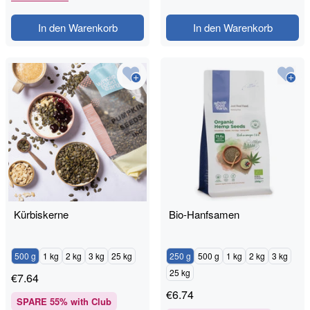
In den Warenkorb
In den Warenkorb
Kürbiskerne
Bio-Hanfsamen
500 g
1 kg
2 kg
3 kg
25 kg
250 g
500 g
1 kg
2 kg
3 kg
25 kg
€
7.64
€
6.74
SPARE
55
% with Club