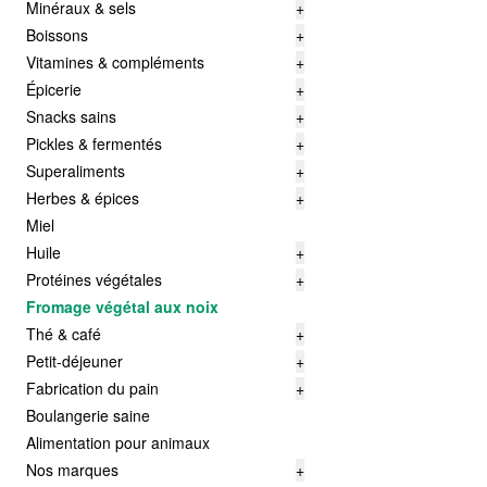
Minéraux & sels
+
Boissons
+
Vitamines & compléments
+
Épicerie
+
Snacks sains
+
Pickles & fermentés
+
Superaliments
+
Herbes & épices
+
Miel
Huile
+
Protéines végétales
+
Fromage végétal aux noix
Thé & café
+
Petit-déjeuner
+
Fabrication du pain
+
Boulangerie saine
Alimentation pour animaux
Nos marques
+