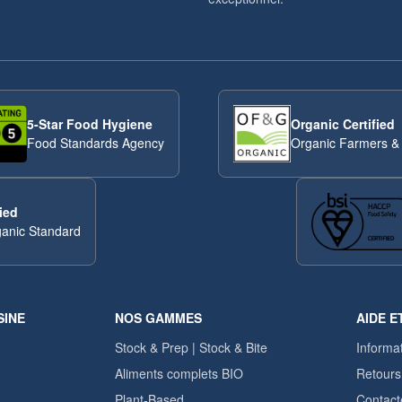
5-Star Food Hygiene
Organic Certified
Food Standards Agency
Organic Farmers &
ied
anic Standard
SINE
NOS GAMMES
AIDE E
Stock & Prep | Stock & Bite
Informat
Aliments complets BIO
Retours
Plant-Based
Contact