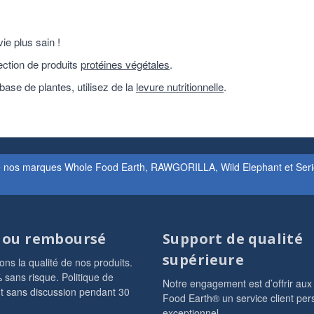
ie plus sain !
ection de produits
protéines végétales
.
ase de plantes, utilisez de la
levure nutritionnelle
.
e nos marques Whole Food Earth, RAWGORILLA, Wild Elephant et Seriou
t ou remboursé
Support de qualité
supérieure
ns la qualité de nos produits.
 sans risque. Politique de
Notre engagement est d’offrir aux
 sans discussion pendant 30
Food Earth® un service client per
exceptionnel.