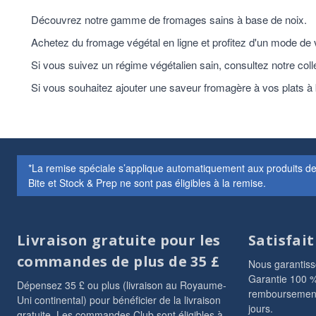
Découvrez notre gamme de fromages sains à base de noix.
Achetez du fromage végétal en ligne et profitez d'un mode de v
Si vous suivez un régime végétalien sain, consultez notre coll
Si vous souhaitez ajouter une saveur fromagère à vos plats à b
*La remise spéciale s’applique automatiquement aux produits d
Bite et Stock & Prep ne sont pas éligibles à la remise.
Livraison gratuite pour les
Satisfai
commandes de plus de 35 £
Nous garantisso
Garantie 100 %
Dépensez 35 £ ou plus (livraison au Royaume-
remboursement
Uni continental) pour bénéficier de la livraison
jours.
gratuite. Les commandes Club sont éligibles à