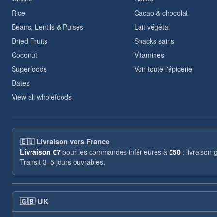
Rice
Cacao & chocolat
Beans, Lentils & Pulses
Lait végétal
Dried Fruits
Snacks sains
Coconut
Vitamines
Superfoods
Voir toute l'épicerie
Dates
View all wholefoods
🇪🇺
Livraison vers France
Livraison
€7
pour les commandes inférieures à
€50
; livraison
Transit 3–5 jours ouvrables.
🇬🇧
UK