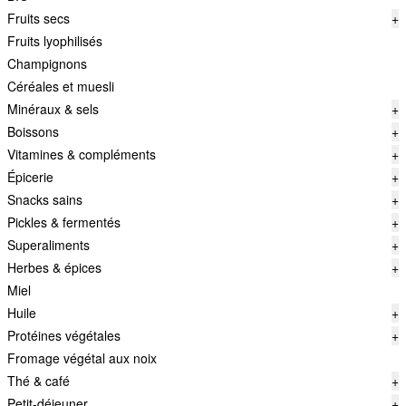
Fruits secs
+
Fruits lyophilisés
Champignons
Céréales et muesli
Minéraux & sels
+
Boissons
+
Vitamines & compléments
+
Épicerie
+
Snacks sains
+
Pickles & fermentés
+
Superaliments
+
Herbes & épices
+
Miel
Huile
+
Protéines végétales
+
Fromage végétal aux noix
Thé & café
+
Petit-déjeuner
+