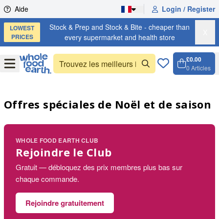
Skip to content
Aide
Login / Register
Stock & Prep and Stock & Bite - cheaper than
LOWEST
X
PRICES
every supermarket and health store
£0.00
Open
Menu
0
Articles
Panier,
Open c
Offres spéciales de Noël et de saison
WHOLE FOOD EARTH CLUB
Rejoindre le Club
Gratuit — débloquez des prix membres plus bas sur
chaque commande.
Rejoindre gratuitement