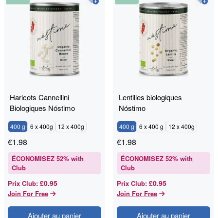
Haricots Cannellini
Lentilles biologiques
Biologiques Nóstimo
Nóstimo
400 g
6 x 400g
12 x 400g
400 g
6 x 400 g
12 x 400g
€
1.98
€
1.98
ÉCONOMISEZ
52
% with
ÉCONOMISEZ
52
% with
Club
Club
£0.95
£0.95
Prix Club
:
Prix Club
:
Join For Free
Join For Free
Ajouter au panier
Ajouter au panier