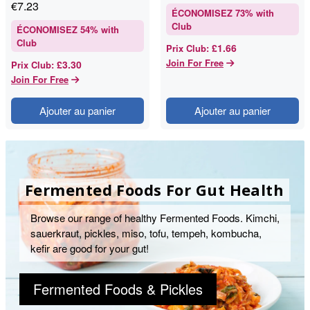
€
7.23
ÉCONOMISEZ
73
% with
Club
ÉCONOMISEZ
54
% with
Club
£1.66
Prix Club
:
Join For Free
£3.30
Prix Club
:
Join For Free
Ajouter au panier
Ajouter au panier
Fermented Foods For Gut Health
Browse our range of healthy Fermented Foods. Kimchi,
sauerkraut, pickles, miso, tofu, tempeh, kombucha,
kefir are good for your gut!
Fermented Foods & Pickles