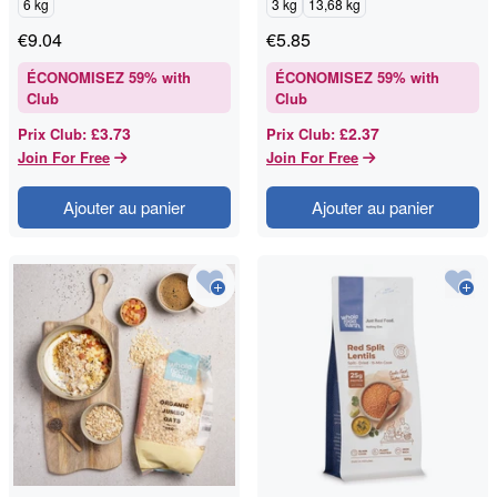
6 kg
3 kg
13,68 kg
€
9.04
€
5.85
ÉCONOMISEZ
59
% with
ÉCONOMISEZ
59
% with
Club
Club
£3.73
£2.37
Prix Club
:
Prix Club
:
Join For Free
Join For Free
Ajouter au panier
Ajouter au panier