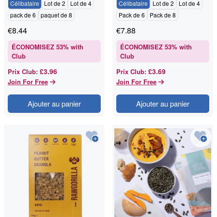
Célibataire
Lot de 2
Lot de 4
Célibataire
Lot de 2
Lot de 4
pack de 6
paquet de 8
Pack de 6
Pack de 8
€
8.44
€
7.88
ÉCONOMISEZ
53
% with
ÉCONOMISEZ
53
% with
Club
Club
£3.96
£3.69
Prix Club
:
Prix Club
:
Join For Free
Join For Free
Ajouter au panier
Ajouter au panier