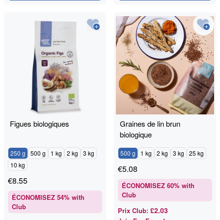
Figues biologiques
Graines de lin brun
biologique
250 g
500 g
1 kg
2 kg
3 kg
500 g
1 kg
2 kg
3 kg
25 kg
10 kg
€
5.08
€
8.55
ÉCONOMISEZ
60
% with
Club
ÉCONOMISEZ
54
% with
Club
£2.03
Prix Club
: