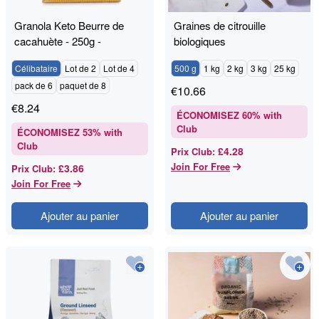
Granola Keto Beurre de
Graines de citrouille
cacahuète - 250g -
biologiques
RAWGORILLA
Célibataire
Lot de 2
Lot de 4
500 g
1 kg
2 kg
3 kg
25 kg
pack de 6
paquet de 8
€
10.66
€
8.24
ÉCONOMISEZ
60
% with
Club
ÉCONOMISEZ
53
% with
Club
£4.28
Prix Club
:
Join For Free
£3.86
Prix Club
:
Join For Free
Ajouter au panier
Ajouter au panier