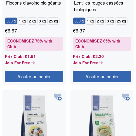
Flocons d'avoine bio géants
Lentilles rouges cassées
biologiques
500 g
1 kg
2 kg
3 kg
25 kg
500 g
1 kg
2 kg
3 kg
25 kg
€
6.67
€
6.37
ÉCONOMISEZ
76
% with
ÉCONOMISEZ
65
% with
Club
Club
£1.61
£2.20
Prix Club
:
Prix Club
:
Join For Free
Join For Free
Ajouter au panier
Ajouter au panier