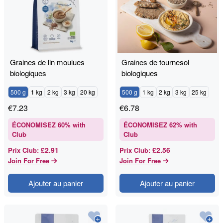
Graines de lin moulues
Graines de tournesol
biologiques
biologiques
500 g
1 kg
2 kg
3 kg
20 kg
500 g
1 kg
2 kg
3 kg
25 kg
€
7.23
€
6.78
ÉCONOMISEZ
60
% with
ÉCONOMISEZ
62
% with
Club
Club
£2.91
£2.56
Prix Club
:
Prix Club
:
Join For Free
Join For Free
Ajouter au panier
Ajouter au panier