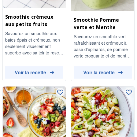
Smoothie crémeux
Smoothie Pomme
aux petits fruits
verte et Menthe
Savourez un smoothie aux
Savourez un smoothie vert
baies épais et crémeux, non
rafraîchissant et crémeux à
seulement visuellement
base d'épinards, de pomme
superbe avec sa teinte rose
verte croquante et de menthe
foncé, mais aussi débordant
fraîche. Cette délicieuse
des bienfaits des baies
boisson est garnie de
mélangées. Cette boisson
Voir la recette
Voir la recette
framboises pour une touche
rafraîchissante est parfaite
de saveur supplémentaire, ce
pour un petit-déjeuner rapide
qui en fait une option
ou une collation saine, et peut
végétalienne et sans gluten
être personnalisée avec
parfaite pour une collation
l'édulcorant de votre choix.
rapide ou un petit-déjeuner.