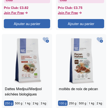
£3.82
£3.75
Prix Club
:
Prix Club
:
Join For Free
Join For Free
Ajouter au panier
Ajouter au panier
Dattes Medjoul/Medjool
moitiés de noix de pécan
séchées biologiques
250 g
500 g
1 kg
2 kg
3 kg
100 g
250 g
500 g
1 kg
2 kg