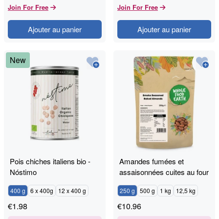
Join For Free
Join For Free
Ajouter au panier
Ajouter au panier
New
Pois chiches italiens bio -
Amandes fumées et
Nóstimo
assaisonnées cuites au four
400 g
6 x 400g
12 x 400 g
250 g
500 g
1 kg
12,5 kg
€
1.98
€
10.96