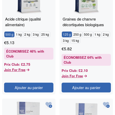
Acide citrique (qualité
Graines de chanvre
alimentaire)
décortiquées biologiques
500 g
1 kg
2 kg
3 kg
25 kg
125 g
250 g
500 g
1 kg
2 kg
3 kg
15 kg
€
5.13
€
5.82
ÉCONOMISEZ
46
% with
Club
ÉCONOMISEZ
64
% with
Club
£2.75
Prix Club
:
Join For Free
£2.10
Prix Club
:
Join For Free
Ajouter au panier
Ajouter au panier