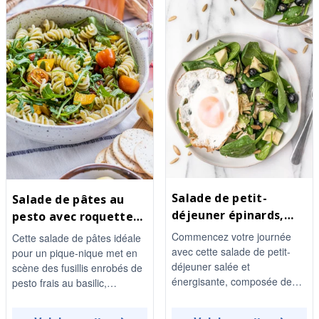
l'huile d'olive, c'est un plat
rafraîchissant parfai...
Salade de petit-
Salade de pâtes au
déjeuner épinards,
pesto avec roquette
avocat et myrtilles
et tomates cerises
Commencez votre journée
Cette salade de pâtes idéale
avec cette salade de petit-
pour un pique-nique met en
déjeuner salée et
scène des fusillis enrobés de
énergisante, composée de
pesto frais au basilic,
jeunes épinards frais,
complétés par de la roquette
d'avocat crémeux et de
poivrée, des tomates cerises