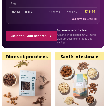
1kg
£19.14
BASKET TOTAL
£33.29
£39.17
You save up to £
20.03
No membership fee!
*On matched organic SKUs. Simple
Join the Club for Free
sign-up. Just your email to start
saving.
Fibres et protéines
Santé intestinale