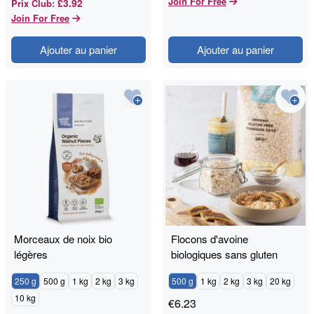
Join For Free
£3.92
Prix Club
:
Join For Free
Ajouter au panier
Ajouter au panier
Morceaux de noix bio
Flocons d'avoine
légères
biologiques sans gluten
250 g
500 g
1 kg
2 kg
3 kg
500 g
1 kg
2 kg
3 kg
20 kg
10 kg
€
6.23