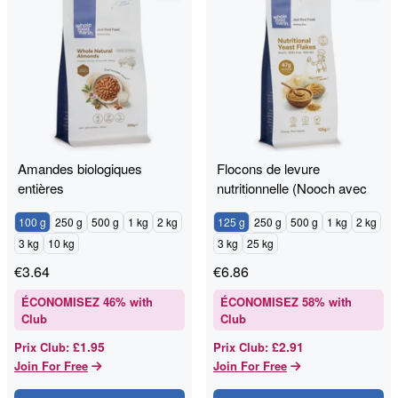
Amandes biologiques
Flocons de levure
entières
nutritionnelle (Nooch avec
B12)
100 g
250 g
500 g
1 kg
2 kg
125 g
250 g
500 g
1 kg
2 kg
3 kg
10 kg
3 kg
25 kg
€
3.64
€
6.86
ÉCONOMISEZ
46
% with
ÉCONOMISEZ
58
% with
Club
Club
£1.95
£2.91
Prix Club
:
Prix Club
:
Join For Free
Join For Free