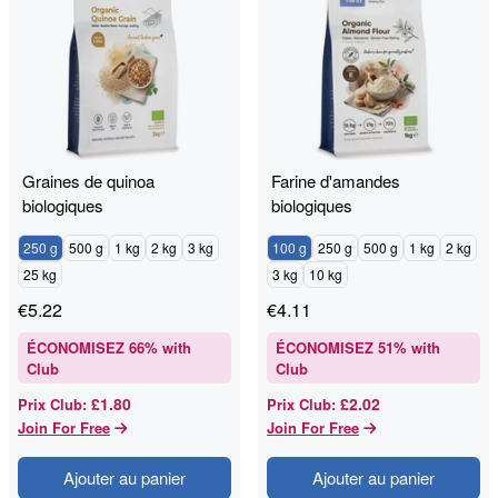
Graines de quinoa
Farine d'amandes
biologiques
biologiques
250 g
500 g
1 kg
2 kg
3 kg
100 g
250 g
500 g
1 kg
2 kg
25 kg
3 kg
10 kg
€
5.22
€
4.11
ÉCONOMISEZ
66
% with
ÉCONOMISEZ
51
% with
Club
Club
£1.80
£2.02
Prix Club
:
Prix Club
:
Join For Free
Join For Free
Ajouter au panier
Ajouter au panier