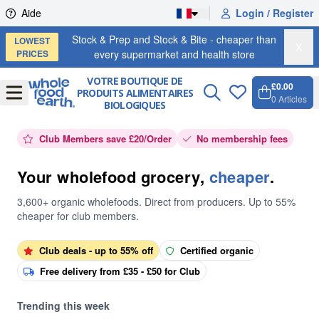
Skip to content
Aide
Login / Register
Stock & Prep and Stock & Bite - cheaper than
LOWEST
X
PRICES
every supermarket and health store
VOTRE BOUTIQUE DE
£0.00
PRODUITS ALIMENTAIRES
Open
Menu
0
Articles
BIOLOGIQUES
Panier,
Open c
Club Members save £20/Order
No membership fees
Your wholefood grocery,
cheaper
.
3,600+ organic wholefoods. Direct from producers. Up to 55%
cheaper for club members.
Club deals - up to 55% off
Certified organic
Free delivery from £35 - £50 for Club
Trending this week