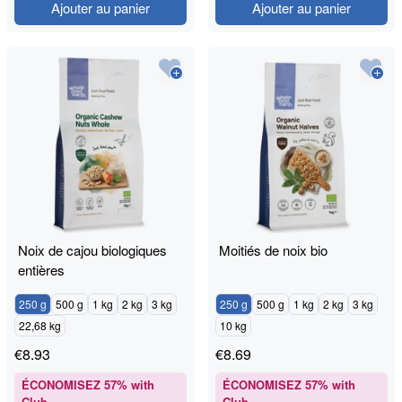
Ajouter au panier
Ajouter au panier
Noix de cajou biologiques
Moitiés de noix bio
entières
250 g
500 g
1 kg
2 kg
3 kg
250 g
500 g
1 kg
2 kg
3 kg
22,68 kg
10 kg
€
8.93
€
8.69
ÉCONOMISEZ
57
% with
ÉCONOMISEZ
57
% with
Club
Club