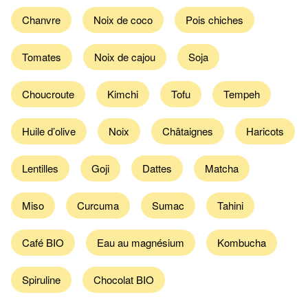
Chanvre
Noix de coco
Pois chiches
Tomates
Noix de cajou
Soja
Choucroute
Kimchi
Tofu
Tempeh
Huile d’olive
Noix
Châtaignes
Haricots
Lentilles
Goji
Dattes
Matcha
Miso
Curcuma
Sumac
Tahini
Café BIO
Eau au magnésium
Kombucha
Spiruline
Chocolat BIO