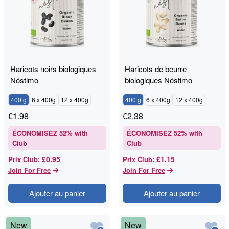
Haricots noirs biologiques
Haricots de beurre
Nóstimo
biologiques Nóstimo
400 g
6 x 400g
12 x 400g
400 g
6 x 400g
12 x 400g
€
1.98
€
2.38
ÉCONOMISEZ
52
% with
ÉCONOMISEZ
52
% with
Club
Club
£0.95
£1.15
Prix Club
:
Prix Club
:
Join For Free
Join For Free
Ajouter au panier
Ajouter au panier
New
New