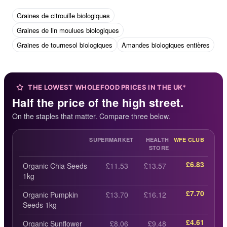
Graines de citrouille biologiques
Graines de lin moulues biologiques
Graines de tournesol biologiques
Amandes biologiques entières
THE LOWEST WHOLEFOOD PRICES IN THE UK*
Half the price of the high street.
On the staples that matter. Compare three below.
SUPERMARKET
HEALTH
WFE CLUB
STORE
£6.83
Organic Chia Seeds
£11.53
£13.57
1kg
£7.70
Organic Pumpkin
£13.70
£16.12
Seeds 1kg
£4.61
Organic Sunflower
£8.06
£9.48