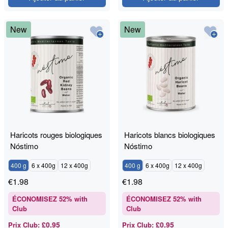
New
New
Haricots rouges biologiques
Haricots blancs biologiques
Nóstimo
Nóstimo
400 g
6 x 400g
12 x 400g
400 g
6 x 400g
12 x 400g
€
1.98
€
1.98
ÉCONOMISEZ
52
% with
ÉCONOMISEZ
52
% with
Club
Club
£0.95
£0.95
Prix Club
:
Prix Club
: