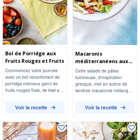
Bol de Porridge aux
Macaronis
Fruits Rouges et Fruits
méditerranéens aux
olives et à la feta
Commencez votre journée
Cette salade de pâtes
avec un bol réconfortant de
lumineuse, d'inspiration
porridge crémeux garni de
grecque, met en scène de
fruits rouges frais, de kiwi et
tendres macaronis mélangés
de banane. Ce délicieux petit-
à du concombre frais, de
déjeuner est non seulement
juteuses tomates cerises et
Voir la recette
Voir la recette
nutritif mais aussi
un mélange d'olives vertes et
magnifiquement décoré de
de Kalamata, le tout relevé de
graines et de noix, le tout
feta émiettée et de basilic
agrémenté d'un filet de miel
aromatique. Arrosée d'une
pour une touche de douceur.
vinaigrette aux herbes et à